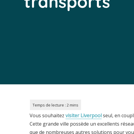
transports
Vous souhaitez
visiter Liverpool
seul, en coupl
Cette grande ville possède un excellents rése
que de nombreuses autres solutions pour vous 