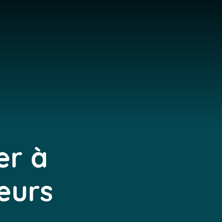
er à
leurs