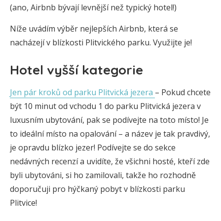
(ano, Airbnb bývají levnější než typický hotel!)
Níže uvádím výběr nejlepších Airbnb, která se
nacházejí v blízkosti Plitvického parku. Využijte je!
Hotel vyšší kategorie
Jen pár kroků od parku Plitvická jezera
– Pokud chcete
být 10 minut od vchodu 1 do parku Plitvická jezera v
luxusním ubytování, pak se podívejte na toto místo! Je
to ideální místo na opalování – a název je tak pravdivý,
je opravdu blízko jezer! Podívejte se do sekce
nedávných recenzí a uvidíte, že všichni hosté, kteří zde
byli ubytováni, si ho zamilovali, takže ho rozhodně
doporučuji pro hýčkaný pobyt v blízkosti parku
Plitvice!