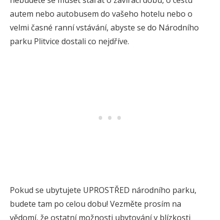
nebudete se muset starat o zavírací dobu, o cestu
autem nebo autobusem do vašeho hotelu nebo o
velmi časné ranní vstávání, abyste se do Národního
parku Plitvice dostali co nejdříve.
Pokud se ubytujete UPROSTŘED národního parku,
budete tam po celou dobu! Vezměte prosím na
vědomí, že ostatní možnosti ubytování v blízkosti