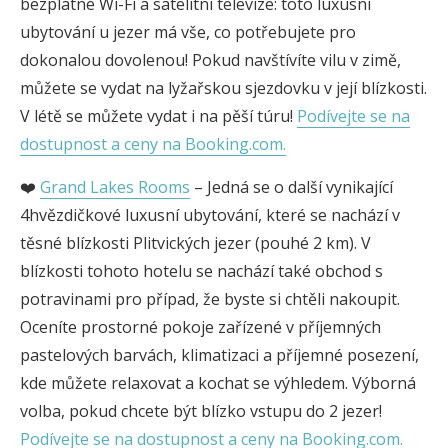
bezplatné Wi-Fi a satelitní televize: toto luxusní
ubytování u jezer má vše, co potřebujete pro
dokonalou dovolenou! Pokud navštívíte vilu v zimě,
můžete se vydat na lyžařskou sjezdovku v její blízkosti.
V létě se můžete vydat i na pěší túru!
Podívejte se na
dostupnost a ceny na Booking.com.
❤️
Grand Lakes Rooms
– Jedná se o další vynikající
4hvězdičkové luxusní ubytování, které se nachází v
těsné blízkosti Plitvických jezer (pouhé 2 km). V
blízkosti tohoto hotelu se nachází také obchod s
potravinami pro případ, že byste si chtěli nakoupit.
Oceníte prostorné pokoje zařízené v příjemných
pastelových barvách, klimatizaci a příjemné posezení,
kde můžete relaxovat a kochat se výhledem. Výborná
volba, pokud chcete být blízko vstupu do 2 jezer!
Podívejte se na dostupnost a ceny na Booking.com.