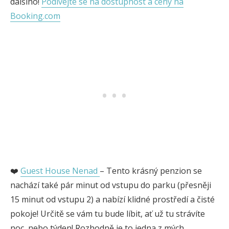
dalšího!
Podívejte se na dostupnost a ceny na
Booking.com
❤️
Guest House Nenad
– Tento krásný penzion se
nachází také pár minut od vstupu do parku (přesněji
15 minut od vstupu 2) a nabízí klidné prostředí a čisté
pokoje! Určitě se vám tu bude líbit, ať už tu strávíte
noc, nebo týden! Rozhodně je to jedna z mých