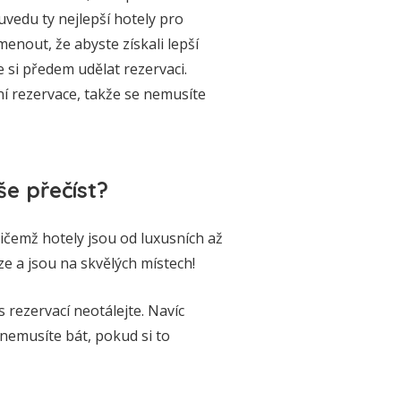
 uvedu ty nejlepší hotely pro
enout, že abyste získali lepší
e si předem udělat rezervaci.
ní rezervace, takže se nemusíte
e přečíst?
řičemž hotely jsou od luxusních až
e a jsou na skvělých místech!
s rezervací neotálejte. Navíc
 nemusíte bát, pokud si to