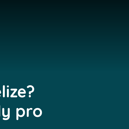
lize?
ly pro