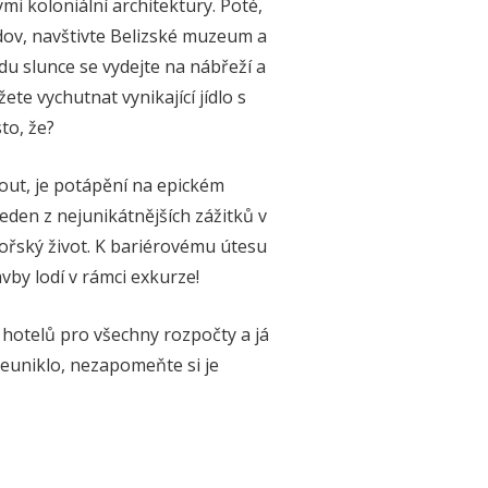
i koloniální architektury. Poté,
udov, navštivte Belizské muzeum a
du slunce se vydejte na nábřeží a
ete vychutnat vynikající jídlo s
to, že?
nout, je potápění na epickém
eden z nejunikátnějších zážitků v
ořský život. K bariérovému útesu
by lodí v rámci exkurze!
 hotelů pro všechny rozpočty a já
 neuniklo, nezapomeňte si je