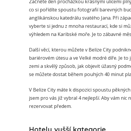
Začněte den procházkou krásnými ulicemi plným
co si pořídíte spoustu fotografií barevných b
anglikánskou katedrálu svatého Jana. Při zápa
vyberte si jednu z mnoha restaurací, kde si můž
výhledem na Karibské moře. Je to zábavné měs
Další věcí, kterou můžete v Belize City podnik
bariérovém útesu a ve Velké modré díře. Je to j
zemi a skvělý způsob, jak objevit úžasný podm
se můžete dostat během pouhých 40 minut plav
V Belize City máte k dispozici spoustu pěkných
jsem pro vás již vybral 4 nejlepší. Aby vám nic
rezervovat předem.
Hotely vyšší kategorie