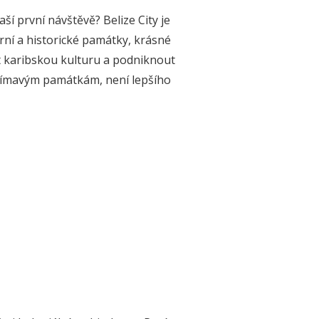
ší první návštěvě? Belize City je
rní a historické památky, krásné
it karibskou kulturu a podniknout
ajímavým památkám, není lepšího