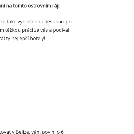
ání na tomto ostrovním ráji.
ze také vyhlášenou destinací pro
em těžkou práci za vás a podíval
l ty nejlepší hotely!
ovat v Belize, vám povím o 6