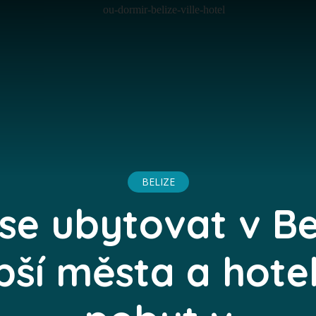
BELIZE
se ubytovat v Be
pší města a hote