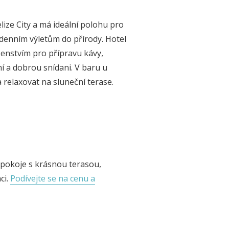
elize City a má ideální polohu pro
denním výletům do přírody. Hotel
šenstvím pro přípravu kávy,
í a dobrou snídani. V baru u
 relaxovat na sluneční terase.
y
 pokoje s krásnou terasou,
ci.
Podívejte se na cenu a