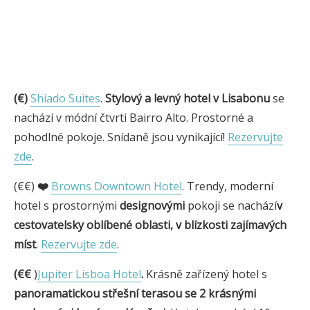
(€)
Shiado Suites
.
Stylový a levný hotel v Lisabonu
se
nachází v módní čtvrti Bairro Alto. Prostorné a
pohodlné pokoje. Snídaně jsou vynikající!
Rezervujte
zde
.
(€€)
❤️
Browns Downtown Hotel
. Trendy, moderní
hotel s prostornými
designovými
pokoji se nachází
v
cestovatelsky oblíbené oblasti, v blízkosti zajímavých
míst
.
Rezervujte zde
.
(€€
)
Jupiter Lisboa Hotel
.
Krásně zařízený hotel s
panoramatickou střešní terasou se 2 krásnými