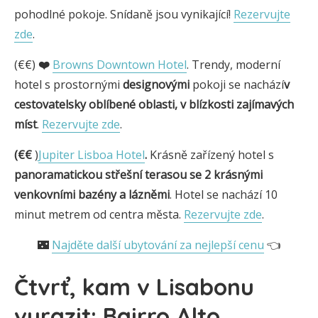
pohodlné pokoje. Snídaně jsou vynikající!
Rezervujte
zde
.
(€€)
❤️
Browns Downtown Hotel
. Trendy, moderní
hotel s prostornými
designovými
pokoji se nachází
v
cestovatelsky oblíbené oblasti, v blízkosti zajímavých
míst
.
Rezervujte zde
.
(€€
)
Jupiter Lisboa Hotel
.
Krásně zařízený hotel s
panoramatickou střešní terasou se 2 krásnými
venkovními bazény a
lázněmi
. Hotel se nachází 10
minut metrem od centra města.
Rezervujte zde
.
🌃
Najděte další ubytování za nejlepší cenu
👈
Čtvrť, kam v Lisabonu
vyrazit: Bairro Alto