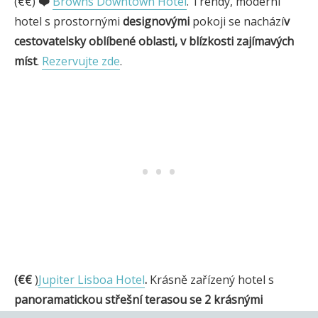
(€€)
❤️
Browns Downtown Hotel
. Trendy, moderní
hotel s prostornými
designovými
pokoji se nachází
v
cestovatelsky oblíbené oblasti, v blízkosti zajímavých
míst
.
Rezervujte zde
.
(€€
)
Jupiter Lisboa Hotel
.
Krásně zařízený hotel s
panoramatickou střešní terasou se 2 krásnými