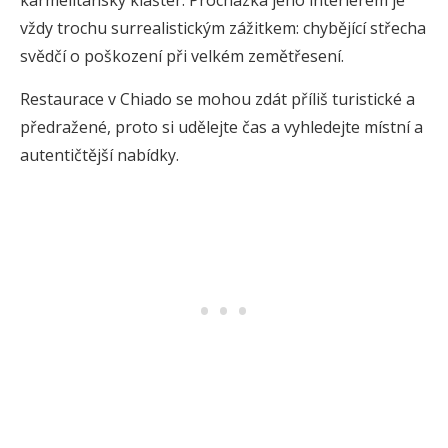
karmelitánský klášter. Procházka jeho interiérem je
vždy trochu surrealistickým zážitkem: chybějící střecha
svědčí o poškození při velkém zemětřesení.
Restaurace v Chiado se mohou zdát příliš turistické a
předražené, proto si udělejte čas a vyhledejte místní a
autentičtější nabídky.