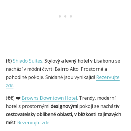
(€)
Shiado Suites
.
Stylový a levný hotel v Lisabonu
se
nachází v módní čtvrti Bairro Alto. Prostorné a
pohodlné pokoje. Snídaně jsou vynikající!
Rezervujte
zde
.
(€€)
❤️
Browns Downtown Hotel
. Trendy, moderní
hotel s prostornými
designovými
pokoji se nachází
v
cestovatelsky oblíbené oblasti, v blízkosti zajímavých
míst
.
Rezervujte zde
.