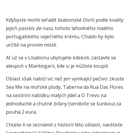
Kdybyste mohli seřadit lisabonské čtvrti podle kvality
jejich
pastéis de nata
, tohoto lahodného malého
portugalského vaječného krému, Chiado by bylo
určitě na prvním místě.
Ať už se v Lisabonu ubytujete kdekoli, zastavte se
alespoň v Manteigarii, kde si je můžete koupit.
Oblast však nabízí víc než jen vynikající pečivo: zkuste
Sea Me na mořské plody, Taberna da Rua Das Flores
na sezónní nabídku malých jídel a O Trevo na
jednoduché a chutné
bifany
(sendviče se šunkou) za
pouhá 2 eura.
Chcete-li se seznámit s historií této oblasti, navštivte