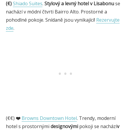
(€)
Shiado Suites
.
Stylový a levný hotel v Lisabonu
se
nachází v módní čtvrti Bairro Alto. Prostorné a
pohodlné pokoje. Snídaně jsou vynikající!
Rezervujte
zde
.
(€€)
❤️
Browns Downtown Hotel
. Trendy, moderní
hotel s prostornými
designovými
pokoji se nachází
v