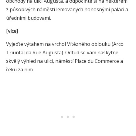
obchody na ulici Augusta, a odpočiňte si na některém
z působivých náměstí lemovaných honosnými paláci a
úředními budovami.
[více]
Vyjeďte výtahem na vrchol Vítězného oblouku (Arco
Triunfal da Rue Augusta). Odtud se vám naskytne
skvělý výhled na ulici, náměstí Place du Commerce a
řeku za ním.