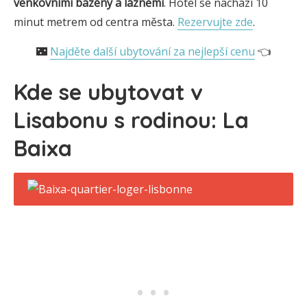
venkovními bazény a
lázněmi
. Hotel se nachází 10
minut metrem od centra města.
Rezervujte zde
.
🌃
Najděte další ubytování za nejlepší cenu
👈
Kde se ubytovat v
Lisabonu s rodinou: La
Baixa