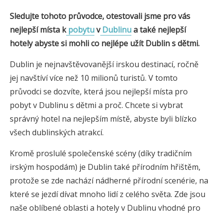
Sledujte tohoto průvodce, otestovali jsme pro vás
nejlepší místa k
pobytu
v
Dublinu
a také nejlepší
hotely
abyste si mohli co nejlépe užít
Dublin
s dětmi.
Dublin je nejnavštěvovanější irskou destinací, ročně
jej navštíví více než 10 milionů turistů. V tomto
průvodci se dozvíte, která jsou nejlepší místa pro
pobyt v Dublinu s dětmi a proč. Chcete si vybrat
správný hotel na nejlepším místě, abyste byli blízko
všech dublinských atrakcí.
Kromě proslulé společenské scény (díky tradičním
irským hospodám) je Dublin také přírodním hřištěm,
protože se zde nachází nádherné přírodní scenérie, na
které se jezdí dívat mnoho lidí z celého světa. Zde jsou
naše oblíbené oblasti a hotely v Dublinu vhodné pro