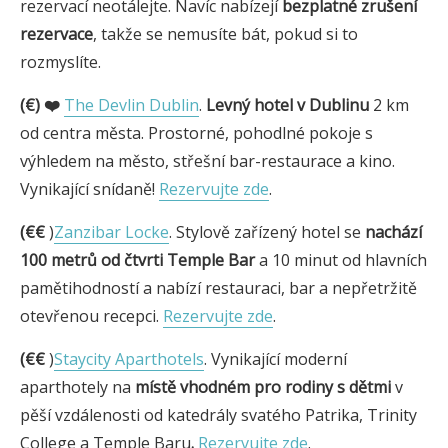
rezervací neotálejte. Navíc nabízejí
bezplatné zrušení
rezervace
, takže se nemusíte bát, pokud si to
rozmyslíte.
(€) ❤️
The Devlin Dublin
.
Levný hotel v Dublinu
2 km
od centra města. Prostorné, pohodlné pokoje s
výhledem na město, střešní bar-restaurace a kino.
Vynikající snídaně!
Rezervujte zde
.
(€€
)
Zanzibar Locke
. Stylově zařízený hotel se
nachází
100 metrů od čtvrti Temple Bar
a 10 minut od hlavních
pamětihodností a nabízí restauraci, bar a nepřetržitě
otevřenou recepci.
Rezervujte zde
.
(€€
)
Staycity Aparthotels
. Vynikající moderní
aparthotely na
místě vhodném pro rodiny s dětmi
v
pěší vzdálenosti od katedrály svatého Patrika, Trinity
College a Temple Baru
.
Rezervujte zde
.