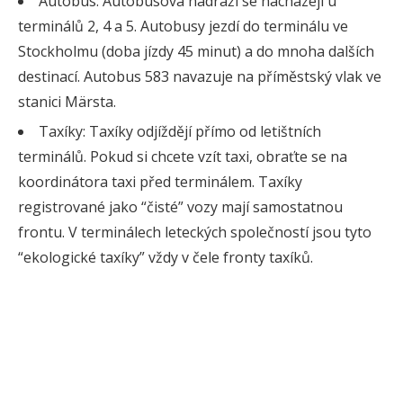
Autobus: Autobusová nádraží se nacházejí u
terminálů 2, 4 a 5. Autobusy jezdí do terminálu ve
Stockholmu (doba jízdy 45 minut) a do mnoha dalších
destinací. Autobus 583 navazuje na příměstský vlak ve
stanici Märsta.
Taxíky: Taxíky odjíždějí přímo od letištních
terminálů. Pokud si chcete vzít taxi, obraťte se na
koordinátora taxi před terminálem. Taxíky
registrované jako “čisté” vozy mají samostatnou
frontu. V terminálech leteckých společností jsou tyto
“ekologické taxíky” vždy v čele fronty taxíků.