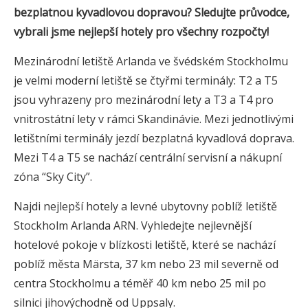
bezplatnou kyvadlovou dopravou? Sledujte průvodce,
vybrali jsme nejlepší hotely pro všechny rozpočty!
Mezinárodní letiště Arlanda ve švédském Stockholmu
je velmi moderní letiště se čtyřmi terminály: T2 a T5
jsou vyhrazeny pro mezinárodní lety a T3 a T4 pro
vnitrostátní lety v rámci Skandinávie. Mezi jednotlivými
letištními terminály jezdí bezplatná kyvadlová doprava.
Mezi T4 a T5 se nachází centrální servisní a nákupní
zóna “Sky City”.
Najdi nejlepší hotely a levné ubytovny poblíž letiště
Stockholm Arlanda ARN. Vyhledejte nejlevnější
hotelové pokoje v blízkosti letiště, které se nachází
poblíž města Märsta, 37 km nebo 23 mil severně od
centra Stockholmu a téměř 40 km nebo 25 mil po
silnici jihovýchodně od Uppsaly.