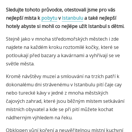
Sledujte tohoto průvodce, otestovali jsme pro vás
nejlepší místa k
pobytu
v
Istanbulu
a také nejlepší
hotely
abyste si mohli co nejlépe užít
Istanbul
s dětmi.
Stejně jako v mnoha středomořských městech i zde
najdete na každém kroku roztomilé kočky, které se
potloukají před bazary a kavárnami a vyhřívají se ve
světle města.
Kromě návštěvy muzeí a smlouvání na trzích patří k
dokonalému dni strávenému v Istanbulu pití čaje cay
nebo turecké kávy v jedné z mnoha městských
čajových zahrad, které jsou běžným místem setkávání
místních obyvatel a kde se při pití můžete kochat
nádherným výhledem na řeku.
Obklopen vůní koření a neuvěřitelnou místní kuchyní