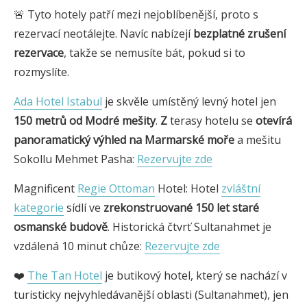
🚨 Tyto hotely patří mezi nejoblíbenější, proto s
rezervací neotálejte. Navíc nabízejí
bezplatné zrušení
rezervace
, takže se nemusíte bát, pokud si to
rozmyslíte.
Ada Hotel Istabul
je skvěle umístěný levný hotel jen
150 metrů od Modré mešity
.
Z
terasy hotelu se
otevírá
panoramatický výhled na Marmarské moře
a mešitu
Sokollu Mehmet Pasha:
Rezervujte zde
Magnificent
Regie Ottoman
Hotel: Hotel
zvláštní
kategorie
sídlí ve
zrekonstruované 150 let staré
osmanské budově
. Historická čtvrť Sultanahmet je
vzdálená 10 minut chůze:
Rezervujte zde
❤️
The Tan Hotel
je butikový hotel, který se nachází v
turisticky nejvyhledávanější oblasti (Sultanahmet), jen