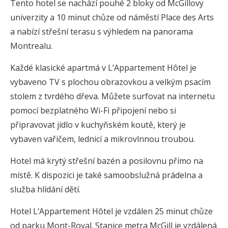
Tento hotel se nachází pouhé 2 bloky od McGillovy
univerzity a 10 minut chůze od náměstí Place des Arts
a nabízí střešní terasu s výhledem na panorama
Montrealu.
Každé klasické apartmá v L’Appartement Hôtel je
vybaveno TV s plochou obrazovkou a velkým psacím
stolem z tvrdého dřeva. Můžete surfovat na internetu
pomocí bezplatného Wi-Fi připojení nebo si
připravovat jídlo v kuchyňském koutě, který je
vybaven vařičem, lednicí a mikrovlnnou troubou.
Hotel má krytý střešní bazén a posilovnu přímo na
místě. K dispozici je také samoobslužná prádelna a
služba hlídání dětí.
Hotel L’Appartement Hôtel je vzdálen 25 minut chůze
od parku Mont-Royal. Stanice metra McGill je vzdálená