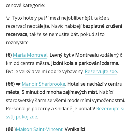
cenové kategorie:
🚨 Tyto hotely patří mezi nejoblíbenější, takže s
rezervací neotálejte. Navíc nabízejí
bezplatné zrušení
rezervace
, takže se nemusíte bát, pokud si to
rozmyslíte.
(€)
Maria Montreal
.
Levný byt v Montrealu
vzdálený 6
km od centra města.
Jízdní kola a parkování zdarma
.
Byt je velký a velmi dobře vybavený.
Rezervujte zde
.
(€€) ❤️
Manoir Sherbrooke
.
Hotel se nachází v centru
města
,
5 minut od mnoha zajímavých míst
. Nabízí
starosvětský šarm se všemi moderními vymoženostmi.
Personál je pozorný a snídaně je bohatá!
Rezervujte si
svůj pokoj zde
.
(€€
)
Maison Saint-Vincent
.
Vynikající