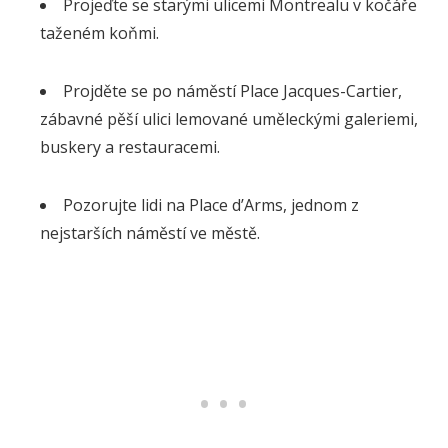
Projeďte se starými ulicemi Montrealu v kočáře
taženém koňmi.
Projděte se po náměstí Place Jacques-Cartier,
zábavné pěší ulici lemované uměleckými galeriemi,
buskery a restauracemi.
Pozorujte lidi na Place d’Arms, jednom z
nejstarších náměstí ve městě.