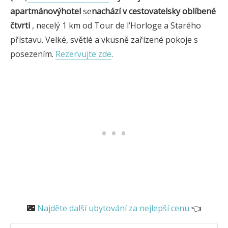
apartmánový
hotel
se
nachází v cestovatelsky oblíbené
čtvrti
, necelý 1 km od Tour de l’Horloge a Starého
přístavu. Velké, světlé a vkusně zařízené pokoje s
posezením.
Rezervujte zde
.
🌃
Najděte další ubytování za nejlepší cenu
👈