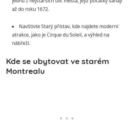
jednu z nejstarších ulic města, jejíž počátky sahají
až do roku 1672.
Navštivte Starý přístav, kde najdete moderní
atrakce, jako je Cirque du Soleil, a výhled na
nábřeží.
Kde se ubytovat ve starém
Montrealu