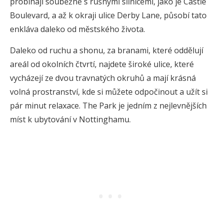
probíhají souběžně s rušnými silnicemi, jako je Castle
Boulevard, a až k okraji ulice Derby Lane, působí tato
enkláva daleko od městského života.
Daleko od ruchu a shonu, za branami, které oddělují
areál od okolních čtvrtí, najdete široké ulice, které
vycházejí ze dvou travnatých okruhů a mají krásná
volná prostranství, kde si můžete odpočinout a užít si
pár minut relaxace. The Park je jedním z nejlevnějších
míst k ubytování v Nottinghamu.