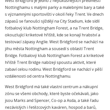
West Bridgford je jedno z nejluxusnějších předměstí
Nottinghamu s malými parky a malebnými bary a také
s významnými sportovišti v okolí řeky Trent. Ve dnech
zápasů se fanoušci sjíždějí na City Stadium, kde sídlí
fotbalový klub Nottingham Forest, a na Trent Bridge,
okouzlující kriketové hřiště, kde se konají hrabství a
testovací zápasy Anglie. West Bridgford se nachází na
jihu města Nottingham a sousedí s oblastí Trent
Bridge. Fotbalový klub Nottingham Forest a kriketové
hřiště Trent Bridge nabízejí spoustu aktivit, které
zabaví celou rodinu. West Bridgford se nachází v pěší
vzdálenosti od centra Nottinghamu.
West Bridgford má také vlastní centrum a nákupní
zónu se všemi obchody, které byste očekávali, jako
jsou Marks and Spencer, Co-op a Asda, a také řadu
nezávislých i řetězcových kaváren, hospod a barů,