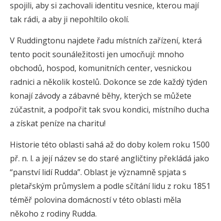
spojili, aby si zachovali identitu vesnice, kterou mají
tak rádi, a aby ji nepohltilo okolí.
V Ruddingtonu najdete řadu místních zařízení, která
tento pocit sounáležitosti jen umocňují: mnoho
obchodů, hospod, komunitních center, vesnickou
radnici a několik kostelů. Dokonce se zde každý týden
konají závody a zábavné běhy, kterých se můžete
zúčastnit, a podpořit tak svou kondici, místního ducha
a získat peníze na charitu!
Historie této oblasti sahá až do doby kolem roku 1500
př. n. l. a její název se do staré angličtiny překládá jako
“panství lidí Rudda”. Oblast je významně spjata s
pletařským průmyslem a podle sčítání lidu z roku 1851
téměř polovina domácností v této oblasti měla
někoho z rodiny Rudda.