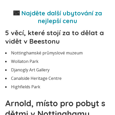
🌃
Najděte další ubytování za
nejlepší cenu
5 věcí, které stojí za to dělat a
vidět v Beestonu
Nottinghamské průmyslové muzeum
Wollaton Park
Djanogly Art Gallery
Canalside Heritage Centre
Highfields Park
Arnold, místo pro pobyt s
dětmi v Nottinghamu