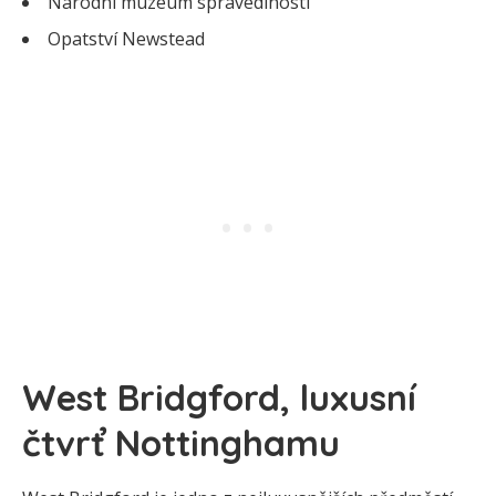
Národní muzeum spravedlnosti
Opatství Newstead
West Bridgford, luxusní
čtvrť Nottinghamu