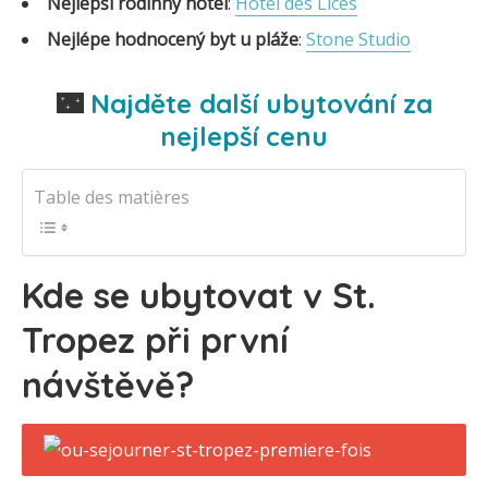
Nejlepší rodinný hotel
:
Hôtel des Lices
Nejlépe hodnocený byt u pláže
:
Stone Studio
🌃
Najděte další ubytování za
nejlepší cenu
Table des matières
Kde se ubytovat v St.
Tropez při první
návštěvě?