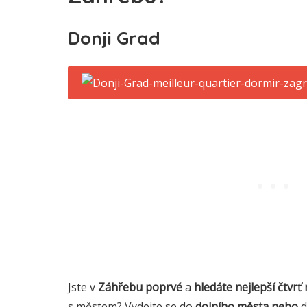
Donji Grad
Jste v
Záhřebu
poprvé
a
hledáte nejlepší čtvrť
s městem? Vydejte se do
dolního města nebo