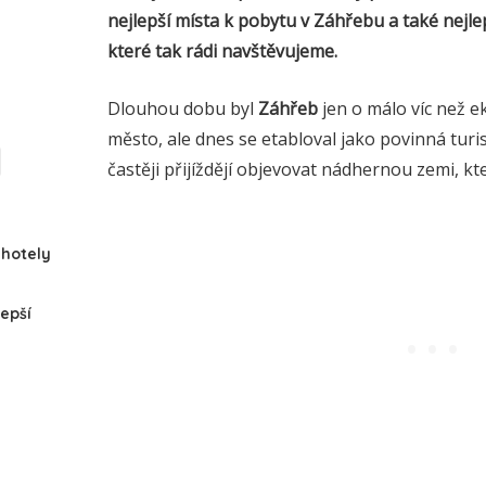
nejlepší místa k pobytu v Záhřebu a také nejl
které tak rádi navštěvujeme.
Dlouhou dobu byl
Záhřeb
jen o málo víc než e
město, ale dnes se etabloval jako povinná turist
častěji přijíždějí objevovat nádhernou zemi, kt
 hotely
epší