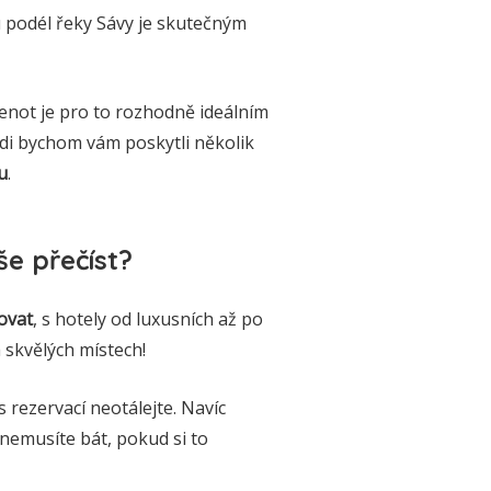
podél řeky Sávy je skutečným
lenot je pro to rozhodně ideálním
ádi bychom vám poskytli několik
u
.
e přečíst?
ovat
, s hotely od luxusních až po
a skvělých místech!
s rezervací neotálejte. Navíc
 nemusíte bát, pokud si to