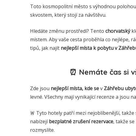
Toto kosmopolitní město s výhodnou polohou 
skvostem, který stojí za návštěvu.
Hledáte změnu prostředí? Tento
chorvatský
k
místem. Aby vaše cesta proběhla co nejlépe, r
tipů, jak najít
nejlepší místa k pobytu v Záhřeb
⏰ Nemáte čas si vš
Zde jsou
nejlepší místa, kde se
v
Záhřebu
ubyt
levné. Všechny mají vynikající recenze a jsou n
🚨 Tyto hotely patří mezi nejoblíbenější, takže 
nabízejí
bezplatné zrušení rezervace
, takže se
rozmyslíte.