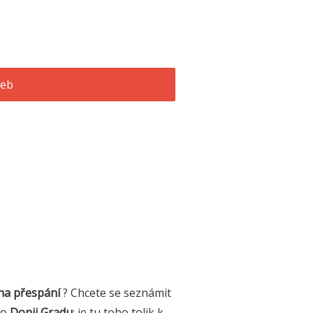
 na přespání
? Chcete se seznámit
do
Donji Gradu
; je tu toho tolik k