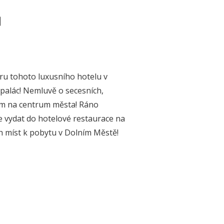
d
éru tohoto luxusního hotelu v
palác! Nemluvě o secesních,
em na centrum města! Ráno
e vydat do hotelové restaurace na
ších míst k pobytu v Dolním Městě!