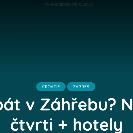
CROATIE
ZAGREB
át v Záhřebu? N
čtvrti + hotely