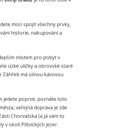
dete moci spojit všechny prvky,
vání historie, nakupování a
jlepším místem pro pobyt v
ete úzké uličky a obrovské staré
že Záhřeb má silnou kávovou
em jedete poprvé, poznáte toto
 města, veřejná doprava je zde
ásti Chorvatska (a já vám to
y v okolí Plitvických jezer.