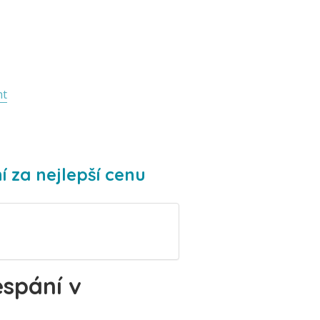
nt
í za nejlepší cenu
espání v