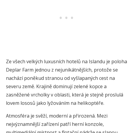
Ze všech velkých luxusních hotelů na Islandu je poloha
Deplar Farm jednou z nejunikátnějších, protože se
nachází poněkud stranou od vyšlapaných cest na
severu země. Krajině dominují zelené kopce a
zasněžené vrcholky v oblasti, která je stejně proslulá
lovem lososů jako lyžováním na helikoptéře.
Atmosféra je svěží, moderní a přirozená. Mezi
nejvýznamnější zařízení patří herní konzole,
multimediální místnost a flotační nádrže se slanou