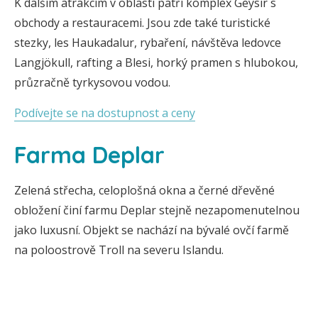
K dalším atrakcím v oblasti patří komplex Geysir s
obchody a restauracemi. Jsou zde také turistické
stezky, les Haukadalur, rybaření, návštěva ledovce
Langjökull, rafting a Blesi, horký pramen s hlubokou,
průzračně tyrkysovou vodou.
Podívejte se na dostupnost a ceny
Farma Deplar
Zelená střecha, celoplošná okna a černé dřevěné
obložení činí farmu Deplar stejně nezapomenutelnou
jako luxusní. Objekt se nachází na bývalé ovčí farmě
na poloostrově Troll na severu Islandu.