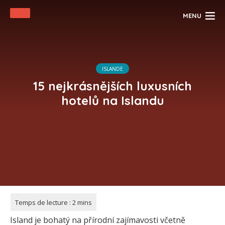
MENU
ISLANDE
15 nejkrásnějších luxusních
hotelů na Islandu
Island je bohatý na přírodní zajímavosti včetně