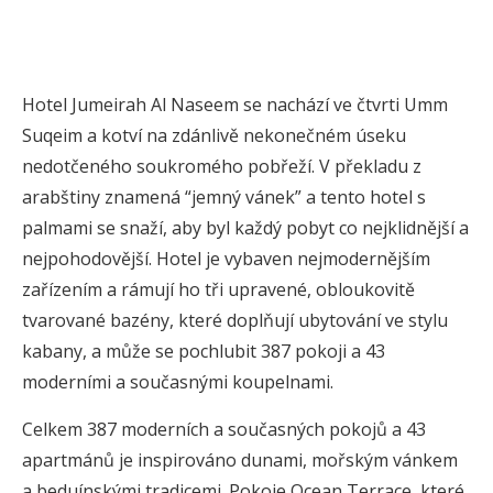
Hotel Jumeirah Al Naseem se nachází ve čtvrti Umm
Suqeim a kotví na zdánlivě nekonečném úseku
nedotčeného soukromého pobřeží. V překladu z
arabštiny znamená “jemný vánek” a tento hotel s
palmami se snaží, aby byl každý pobyt co nejklidnější a
nejpohodovější. Hotel je vybaven nejmodernějším
zařízením a rámují ho tři upravené, obloukovitě
tvarované bazény, které doplňují ubytování ve stylu
kabany, a může se pochlubit 387 pokoji a 43
moderními a současnými koupelnami.
Celkem 387 moderních a současných pokojů a 43
apartmánů je inspirováno dunami, mořským vánkem
a beduínskými tradicemi. Pokoje Ocean Terrace, které