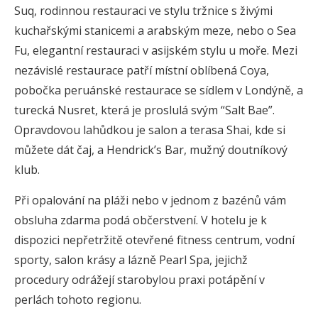
Suq, rodinnou restauraci ve stylu tržnice s živými
kuchařskými stanicemi a arabským meze, nebo o Sea
Fu, elegantní restauraci v asijském stylu u moře. Mezi
nezávislé restaurace patří místní oblíbená Coya,
pobočka peruánské restaurace se sídlem v Londýně, a
turecká Nusret, která je proslulá svým “Salt Bae”.
Opravdovou lahůdkou je salon a terasa Shai, kde si
můžete dát čaj, a Hendrick’s Bar, mužný doutníkový
klub.
Při opalování na pláži nebo v jednom z bazénů vám
obsluha zdarma podá občerstvení. V hotelu je k
dispozici nepřetržitě otevřené fitness centrum, vodní
sporty, salon krásy a lázně Pearl Spa, jejichž
procedury odrážejí starobylou praxi potápění v
perlách tohoto regionu.