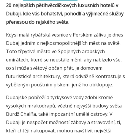
20 nejlepších pětihvězdičkových luxusních hotelů v
Dubaji, kde vás bohatství, pohodlí a výjimečné služby
přenesou do rajského světa.
Kdysi malá rybářská vesnice v Perském zálivu je dnes
Dubaj jedním z nejkosmopolitnějších měst na světě.
Toto třpytivé město ve Spojených arabských
emirátech, které se neustále mění, aby nabízelo vše,
co si může světový občan přát, je domovem
futuristické architektury, která odvážně kontrastuje s
vyběleným pouštním pískem, jenž ho obklopuje.
Dubajské pobřeží a tyrkysové vody zdobí kromě
vysokých mrakodrapů, včetně nejvyšší budovy světa
Burdž Chalífa, také impozantní umělé ostrovy. V
Dubaji je nespočet možností zábavy a stravování, ti,
kteří chtějí nakupovat, mohou navštívit největší