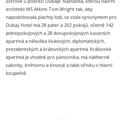
ostrově u pobřeží Dubaje. Nástavba, kterou navrhl
architekt WS Atkins Tom Wright tak, aby
napodobovala plachty lodi, se stala synonymem pro
Dubaj. Hotel má 28 pater a 202 pokojů, včetně 142
jednopokojových a 28 dvoupokojových luxusních
apartmá a několika klubových, diplomatických,
prezidentských a královských apartmá. Královské
apartmá je vhodné pro panovníka, má nádherné
salonky, knihovnu a kinosál a také vířivku v hlavní
koupelně.