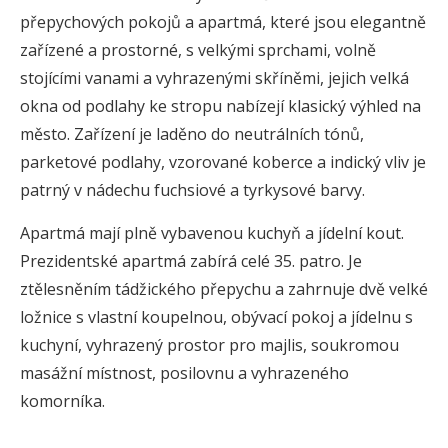
přepychových pokojů a apartmá, které jsou elegantně
zařízené a prostorné, s velkými sprchami, volně
stojícími vanami a vyhrazenými skříněmi, jejich velká
okna od podlahy ke stropu nabízejí klasický výhled na
město. Zařízení je laděno do neutrálních tónů,
parketové podlahy, vzorované koberce a indický vliv je
patrný v nádechu fuchsiové a tyrkysové barvy.
Apartmá mají plně vybavenou kuchyň a jídelní kout.
Prezidentské apartmá zabírá celé 35. patro. Je
ztělesněním tádžického přepychu a zahrnuje dvě velké
ložnice s vlastní koupelnou, obývací pokoj a jídelnu s
kuchyní, vyhrazený prostor pro majlis, soukromou
masážní místnost, posilovnu a vyhrazeného
komorníka.