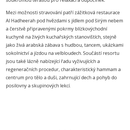
soukromou terasou pro relaxaci a odpočinek.
Mezi možnosti stravování patří zážitková restaurace
Al Hadheerah pod hvězdami s jídlem pod širým nebem
a čerstvě připravenými pokrmy blízkovýchodní
kuchyně na živých kuchařských stanovištích, stejně
jako živá arabská zábava s hudbou, tancem, ukázkami
sokolnictví a jízdou na velbloudech. Součástí resortu
jsou také lázně nabízející řadu vyživujících a
regeneračních procedur, charakteristický hammam a
centrum pro tělo a duši, zahrnující dech a pohyb do
posilovny a skupinových lekcí.