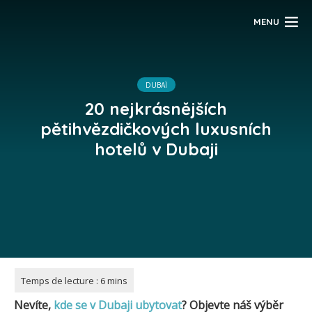
MENU
DUBAÏ
20 nejkrásnějších
pětihvězdičkových luxusních
hotelů v Dubaji
Nevíte,
kde se v Dubaji ubytovat
? Objevte náš výběr