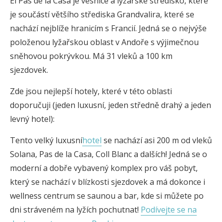
El Pas de la Casa je vesnice a lyžařské středisko, které
je součástí většího střediska Grandvalira, které se
nachází nejblíže hranicím s Francií. Jedná se o nejvýše
položenou lyžařskou oblast v Andoře s výjimečnou
sněhovou pokrývkou. Má 31 vleků a 100 km
sjezdovek.
Zde jsou nejlepší hotely, které v této oblasti
doporučuji (jeden luxusní, jeden středně drahý a jeden
levný hotel):
Tento velký luxusní
hotel
se nachází asi 200 m od vleků
Solana, Pas de la Casa, Coll Blanc a dalších! Jedná se o
moderní a dobře vybavený komplex pro váš pobyt,
který se nachází v blízkosti sjezdovek a má dokonce i
wellness centrum se saunou a bar, kde si můžete po
dni stráveném na lyžích pochutnat!
Podívejte se na