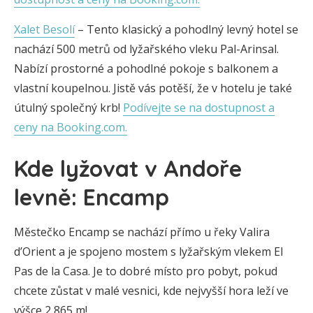
Xalet Besolí
– Tento klasický a pohodlný levný hotel se
nachází 500 metrů od lyžařského vleku Pal-Arinsal.
Nabízí prostorné a pohodlné pokoje s balkonem a
vlastní koupelnou. Jistě vás potěší, že v hotelu je také
útulný společný krb!
Podívejte se na dostupnost a
ceny na Booking.com.
Kde lyžovat v Andoře
levně: Encamp
Městečko Encamp se nachází přímo u řeky Valira
d’Orient a je spojeno mostem s lyžařským vlekem El
Pas de la Casa. Je to dobré místo pro pobyt, pokud
chcete zůstat v malé vesnici, kde nejvyšší hora leží ve
výšce 2 865 m!