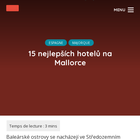
MENU
ESPAGNE
MAJORQUE
15 nejlepších hotelů na
Mallorce
Baleárské ostrovy se nacházejí ve Středozemním