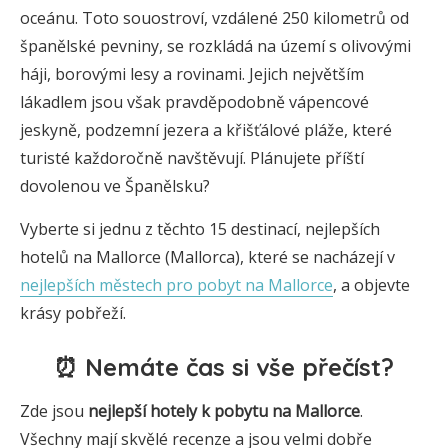
oceánu. Toto souostroví, vzdálené 250 kilometrů od
španělské pevniny, se rozkládá na území s olivovými
háji, borovými lesy a rovinami. Jejich největším
lákadlem jsou však pravděpodobně vápencové
jeskyně, podzemní jezera a křišťálové pláže, které
turisté každoročně navštěvují. Plánujete příští
dovolenou ve Španělsku?
Vyberte si jednu z těchto 15 destinací, nejlepších
hotelů na Mallorce (Mallorca), které se nacházejí v
nejlepších městech pro pobyt na Mallorce
, a objevte
krásy pobřeží.
⏰ Nemáte čas si vše přečíst?
Zde jsou
nejlepší hotely k pobytu na Mallorce
.
Všechny mají skvělé recenze a jsou velmi dobře