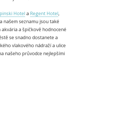
inski Hotel
a
Regent Hotel
,
Na našem seznamu jsou také
 a akvária a špičkově hodnocené
městě se snadno dostanete a
nského vlakového nádraží a ulice
na našeho průvodce nejlepšími