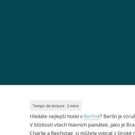
Hledáte nejlepší hotel v
Berlíně
? Berlín je vzru
V blízkosti všech hlavních památek, jako je B
Charlie a Reichstag, si můžete vybrat z široké 