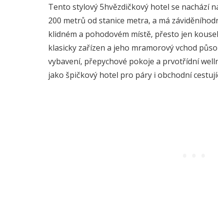
Tento stylový 5hvězdičkový hotel se nachází
200 metrů od stanice metra, a má záviděníhod
klidném a pohodovém místě, přesto jen kousek 
klasicky zařízen a jeho mramorový vchod půs
vybavení, přepychové pokoje a prvotřídní wel
jako špičkový hotel pro páry i obchodní cestují