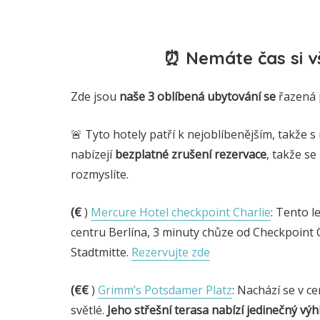
⏰ Nemáte čas si vš
Zde jsou
naše 3
oblíbená
ubytování se
řazená 
🚨 Tyto hotely patří k nejoblíbenějším, takže s
nabízejí
bezplatné zrušení rezervace
, takže se
rozmyslíte.
(€
)
Mercure Hotel checkpoint Charlie
: Tento l
centru Berlína, 3 minuty chůze od Checkpoint 
Stadtmitte.
Rezervujte zde
(€€
)
Grimm’s Potsdamer Platz
: Nachází se v c
světlé.
Jeho střešní terasa nabízí jedinečný vý