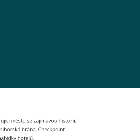
šující město se zajímavou historií.
raniborská brána, Checkpoint
nabídky hotelů.