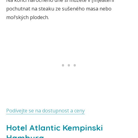
Na konci náročného dne si můžete v [m]eaterii
pochutnat na steaku ze sušeného masa nebo
mořských plodech.
Podívejte se na dostupnost a ceny
Hotel Atlantic Kempinski
Hamburg