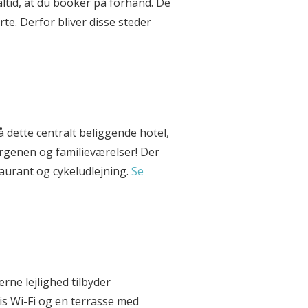
tid, at du booker på forhånd. De
te. Derfor bliver disse steder
å dette centralt beliggende hotel,
genen og familieværelser! Der
taurant og cykeludlejning.
Se
ne lejlighed tilbyder
is Wi-Fi og en terrasse med