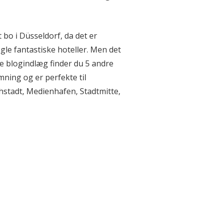
 bo i Düsseldorf, da det er
gle fantastiske hoteller. Men det
te blogindlæg finder du 5 andre
ning og er perfekte til
chstadt, Medienhafen, Stadtmitte,