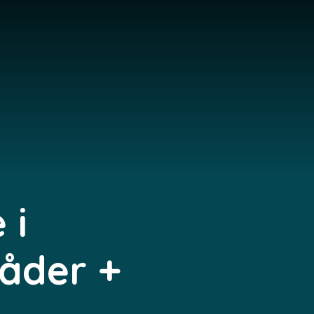
 i
åder +