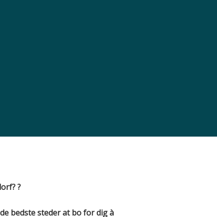
dorf
?
?
t de bedste steder at bo for dig
à