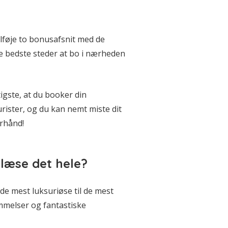
tilføje to bonusafsnit med de
e bedste steder at bo i nærheden
igste, at du booker din
rister, og du kan nemt miste dit
orhånd!
t læse det hele?
a de mest luksuriøse til de mest
mmelser og fantastiske