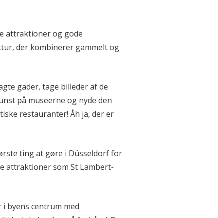
e attraktioner og gode
ektur, der kombinerer gammelt og
gte gader, tage billeder af de
kunst på museerne og nyde den
iske restauranter! Åh ja, der er
ørste ting at gøre i Düsseldorf for
ske attraktioner som St Lambert-
er i byens centrum med