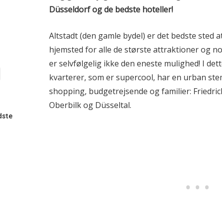
Düsseldorf
og de bedste hoteller!
Altstadt (den gamle bydel) er det bedste sted at
hjemsted for alle de største attraktioner og no
er selvfølgelig ikke den eneste mulighed! I det
kvarterer, som er supercool, har en urban stem
shopping, budgetrejsende og familier: Friedri
Oberbilk og Düsseltal.
dste