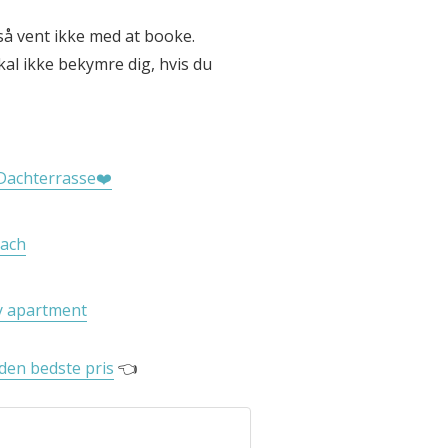
så vent ikke med at booke.
skal ikke bekymre dig, hvis du
Dachterrasse❤️
bach
y apartment
 den bedste pris
👈