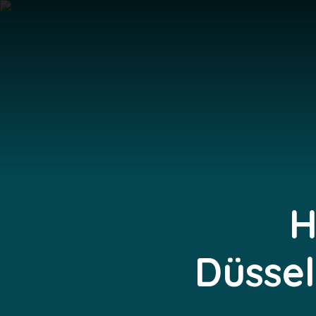
H
Düsse