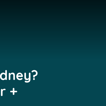
ydney?
r +