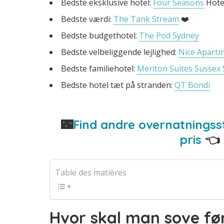
Bedste eksklusive hotel:
Four Seasons
Hote
Bedste værdi:
The Tank Stream
❤️
Bedste budgethotel:
The Pod Sydney
Bedste velbeliggende lejlighed:
Nice Apart
Bedste familiehotel:
Meriton Suites Sussex 
Bedste hotel tæt på stranden:
QT Bondi
🌃
Find andre overnatningsst
pris
👈
Table des matières
Hvor skal man sove før