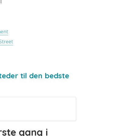
l
ment
Street
eder til den bedste
ste gang i