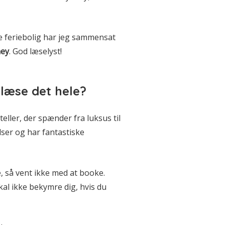
te feriebolig har jeg sammensat
ney
. God læselyst!
t læse det hele?
ller, der spænder fra luksus til
ser og har fantastiske
, så vent ikke med at booke.
skal ikke bekymre dig, hvis du