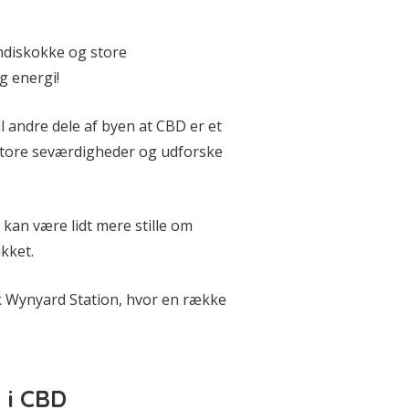
ndiskokke og store
g energi!
l andre dele af byen at CBD er et
e store seværdigheder og udforske
kan være lidt mere stille om
ukket.
rsk Wynyard Station, hvor en række
 i CBD