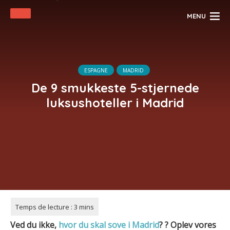
MENU
ESPAGNE
MADRID
De 9 smukkeste 5-stjernede
luksushoteller i Madrid
Ved du ikke,
hvor du skal sove i
Madrid
?
?
Oplev vores