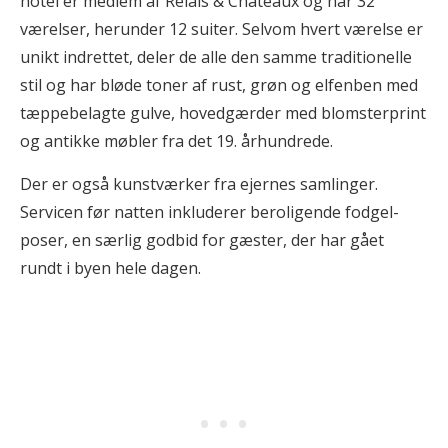
hotel er medlem af Relais & Châteaux og har 32
værelser, herunder 12 suiter. Selvom hvert værelse er
unikt indrettet, deler de alle den samme traditionelle
stil og har bløde toner af rust, grøn og elfenben med
tæppebelagte gulve, hovedgærder med blomsterprint
og antikke møbler fra det 19. århundrede.
Der er også kunstværker fra ejernes samlinger.
Servicen før natten inkluderer beroligende fodgel-
poser, en særlig godbid for gæster, der har gået
rundt i byen hele dagen.