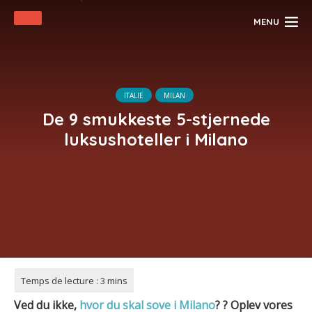
MENU
ITALIE
MILAN
De 9 smukkeste 5-stjernede
luksushoteller i Milano
Ved du ikke,
hvor du skal sove i
Milano
?
? Oplev vores