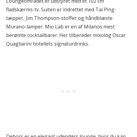
Loungeområdet er udstyret med et 102 cm
fladskærms-tv. Suiten er indrettet med Tai Ping-
tæpper, Jim Thompson-stoffer og håndblæste
Murano-lamper. Mio Lab er en af Milanos mest
berømte cocktailbarer. Her tilbereder mixolog Oscar
Quagliarini hotellets signaturdrinks.
Dehors er en elegant udendørs lounge, hvor du kan