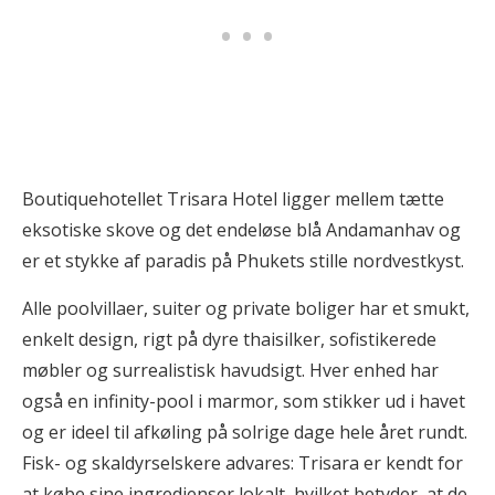
Boutiquehotellet Trisara Hotel ligger mellem tætte
eksotiske skove og det endeløse blå Andamanhav og
er et stykke af paradis på Phukets stille nordvestkyst.
Alle poolvillaer, suiter og private boliger har et smukt,
enkelt design, rigt på dyre thaisilker, sofistikerede
møbler og surrealistisk havudsigt. Hver enhed har
også en infinity-pool i marmor, som stikker ud i havet
og er ideel til afkøling på solrige dage hele året rundt.
Fisk- og skaldyrselskere advares: Trisara er kendt for
at købe sine ingredienser lokalt, hvilket betyder, at de