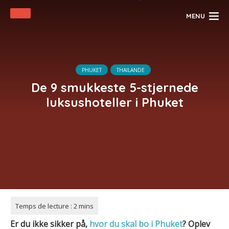
MENU
PHUKET
THAILANDE
De 9 smukkeste 5-stjernede
luksushoteller i Phuket
Er du ikke sikker på,
hvor du skal bo i Phuket
?
Oplev