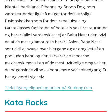
Sri Panwa er populært blandt et hipt og jetsættende
klientel, heriblandt Rihanna og Snoop Dog, som
værdsætter det lige så meget for dets utrolige
fusionskøkken som for dets rene luksus og
førsteklasses faciliteter. Af hotellets seks restauranter
og barer (alle i verdensklasse) er Baba Nest uden tvivl
en af de mest glamourøse barer i Asien. Baba Nest
ser ud til at svæve over bjergene og er omgivet af en
pool uden kant, og den serverer en moderne
mexicansk menu i en af de mest uvirkelige omgivelser,
du nogensinde vil se – endnu mere ved solnedgang. Et
besøg værd i sig selv.
Tjek tilgængelighed og priser på Booking.com.
Kata Rocks