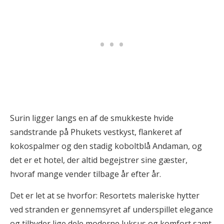
Surin ligger langs en af de smukkeste hvide
sandstrande på Phukets vestkyst, flankeret af
kokospalmer og den stadig koboltblå Andaman, og
det er et hotel, der altid begejstrer sine gæster,
hvoraf mange vender tilbage år efter år.
Det er let at se hvorfor: Resortets maleriske hytter
ved stranden er gennemsyret af underspillet elegance
og tilbyder lige dele moderne luksus og komfort samt