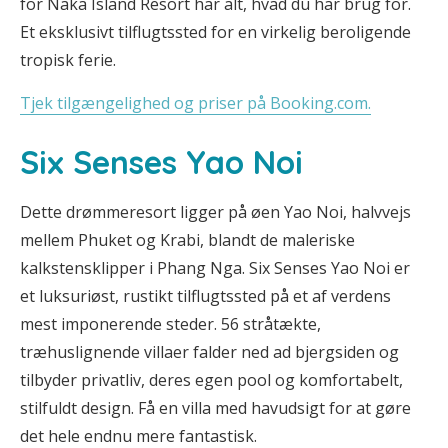
for Naka Island Resort har alt, hvad du har brug for.
Et eksklusivt tilflugtssted for en virkelig beroligende
tropisk ferie.
Tjek tilgængelighed og priser på Booking.com.
Six Senses Yao Noi
Dette drømmeresort ligger på øen Yao Noi, halvvejs
mellem Phuket og Krabi, blandt de maleriske
kalkstensklipper i Phang Nga. Six Senses Yao Noi er
et luksuriøst, rustikt tilflugtssted på et af verdens
mest imponerende steder. 56 stråtækte,
træhuslignende villaer falder ned ad bjergsiden og
tilbyder privatliv, deres egen pool og komfortabelt,
stilfuldt design. Få en villa med havudsigt for at gøre
det hele endnu mere fantastisk.