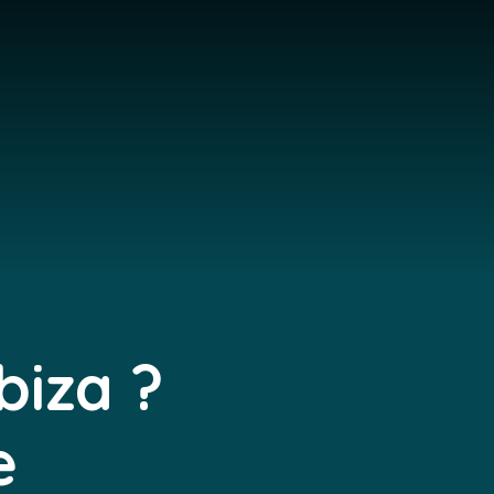
biza ?
e