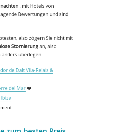
rnachten ,
mit Hotels von
orragende Bewertungen und sind
testen, also zögern Sie nicht mit
lose Stornierung
an, also
ch anders überlegen
dor de Dalt Vila-Relais &
orre del Mar
❤️
Ibiza
tment
te zum besten Preis