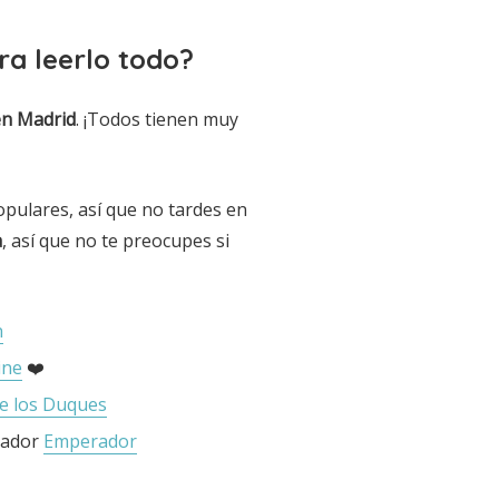
ra leerlo todo?
en Madrid
. ¡Todos tienen muy
pulares, así que no tardes en
a
, así que no te preocupes si
n
ine
❤️
de los Duques
erador
Emperador