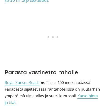
Katso hinta ja saatavuus.
Parasta vastinetta rahalle
Royal Sunset Beach
❤️: Tässä 100 metrin päässä
Fañabesta sijaitsevassa rantahotellissa on puutarhan
ympäröimä uima-allas ja suuri kuntosali.
Katso hinta
ja tilat.