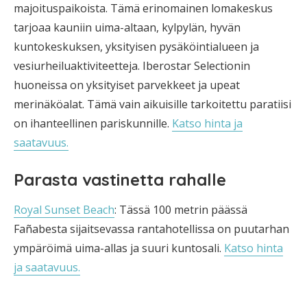
majoituspaikoista. Tämä erinomainen lomakeskus
tarjoaa kauniin uima-altaan, kylpylän, hyvän
kuntokeskuksen, yksityisen pysäköintialueen ja
vesiurheiluaktiviteetteja. Iberostar Selectionin
huoneissa on yksityiset parvekkeet ja upeat
merinäköalat. Tämä vain aikuisille tarkoitettu paratiisi
on ihanteellinen pariskunnille.
Katso hinta ja
saatavuus.
Parasta vastinetta rahalle
Royal Sunset Beach
: Tässä 100 metrin päässä
Fañabesta sijaitsevassa rantahotellissa on puutarhan
ympäröimä uima-allas ja suuri kuntosali.
Katso hinta
ja saatavuus.