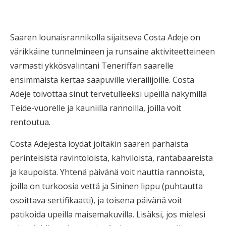
Saaren lounaisrannikolla sijaitseva Costa Adeje on
värikkäine tunnelmineen ja runsaine aktiviteetteineen
varmasti ykkösvalintani Teneriffan saarelle
ensimmäistä kertaa saapuville vierailijoille. Costa
Adeje toivottaa sinut tervetulleeksi upeilla näkymillä
Teide-vuorelle ja kauniilla rannoilla, joilla voit
rentoutua.
Costa Adejesta löydät joitakin saaren parhaista
perinteisistä ravintoloista, kahviloista, rantabaareista
ja kaupoista. Yhtenä päivänä voit nauttia rannoista,
joilla on turkoosia vettä ja Sininen lippu (puhtautta
osoittava sertifikaatti), ja toisena päivänä voit
patikoida upeilla maisemakuvilla. Lisäksi, jos mielesi