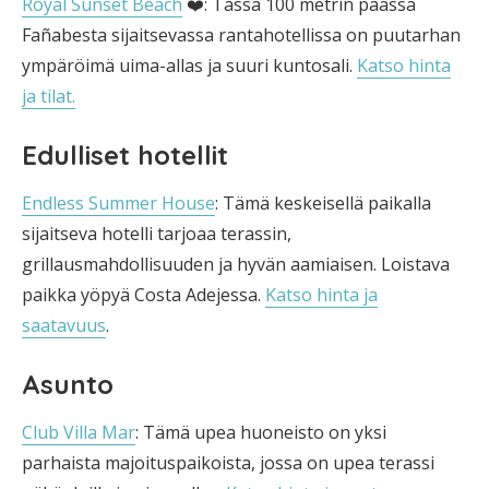
Royal Sunset Beach
❤️: Tässä 100 metrin päässä
Fañabesta sijaitsevassa rantahotellissa on puutarhan
ympäröimä uima-allas ja suuri kuntosali.
Katso hinta
ja tilat.
Edulliset hotellit
Endless Summer House
: Tämä keskeisellä paikalla
sijaitseva hotelli tarjoaa terassin,
grillausmahdollisuuden ja hyvän aamiaisen. Loistava
paikka yöpyä Costa Adejessa.
Katso hinta ja
saatavuus
.
Asunto
Club Villa Mar
: Tämä upea huoneisto on yksi
parhaista majoituspaikoista, jossa on upea terassi