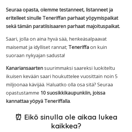
Seuraa opasta, olemme testanneet, listanneet ja
eritelleet sinulle Teneriffan parhaat yöpymispaikat
sekä tämän paratiisisaaren parhaat majoituspaikat.
Saari, jolla on aina hyvä sää, henkeäsalpaavat
maisemat ja idylliset rannat;
Teneriffa
on kuin
suoraan nykyajan sadusta!
Kanariansaarten
suurimmaksi saareksi luokiteltu
ikuisen kevään saari houkuttelee vuosittain noin 5
miljoonaa kävijää. Haluatko olla osa sitä? Seuraa
opastustamme
10 suosikkikaupunkiin, joissa
kannattaa yöpyä Teneriffalla
.
⏰ Eikö sinulla ole aikaa lukea
kaikkea?