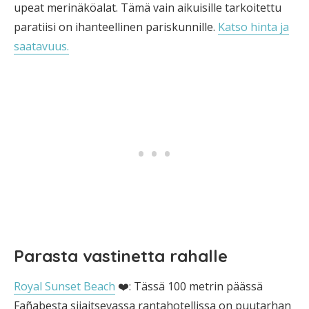
upeat merinäköalat. Tämä vain aikuisille tarkoitettu
paratiisi on ihanteellinen pariskunnille.
Katso hinta ja
saatavuus.
Parasta vastinetta rahalle
Royal Sunset Beach
❤️: Tässä 100 metrin päässä
Fañabesta sijaitsevassa rantahotellissa on puutarhan