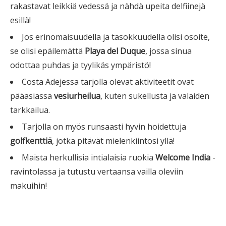
rakastavat leikkiä vedessä ja nähdä upeita delfiinejä
esillä!
Jos erinomaisuudella ja tasokkuudella olisi osoite,
se olisi epäilemättä
Playa del Duque
, jossa sinua
odottaa puhdas ja tyylikäs ympäristö!
Costa Adejessa tarjolla olevat aktiviteetit ovat
pääasiassa
vesiurheilua
, kuten sukellusta ja valaiden
tarkkailua.
Tarjolla on myös runsaasti hyvin hoidettuja
golfkenttiä
, jotka pitävät mielenkiintosi yllä!
Maista herkullisia intialaisia ruokia
Welcome India
-
ravintolassa ja tutustu vertaansa vailla oleviin
makuihin!