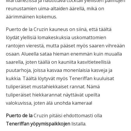
Martiánezissa ja nautittava cocktail ylellisten palmujen
reunustamien uima-altaiden äärellä, mikä on
äärimmäinen kokemus.
Puerto de la Cruzin kauneus on siinä, että täältä
löydät ylellisiä lomakeskuksia uskomattomien
rantojen vierestä, mutta pääset myös saaren vihreään
osaan. Alueella sataa hieman enemmän kuin muualla
saarella, joten täällä on kauniita kasvitieteellisiä
puutarhoja, joissa kasvaa monenlaisia kasveja ja
kukkia. Täältä löytyvät myös Teneriffan kuuluisat
tuliperäiset mustahiekkaiset rannat. Nämä
tuliperäiset hiekkarannat näyttävät upeilta
valokuvissa, joten älä unohda kameraa!
Puerto de la
Cruzin pitäisi ehdottomasti olla
Teneriffan yöpymispaikkojen
listalla.