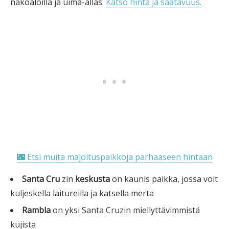
näköaloilla ja uima-allas.
Katso hinta ja saatavuus.
🌃 Etsi muita majoituspaikkoja parhaaseen hintaan
Santa Cru
zin
keskusta
on kaunis paikka, jossa voit
kuljeskella laitureilla ja katsella merta
Rambla
on yksi Santa Cruzin miellyttävimmistä
kujista