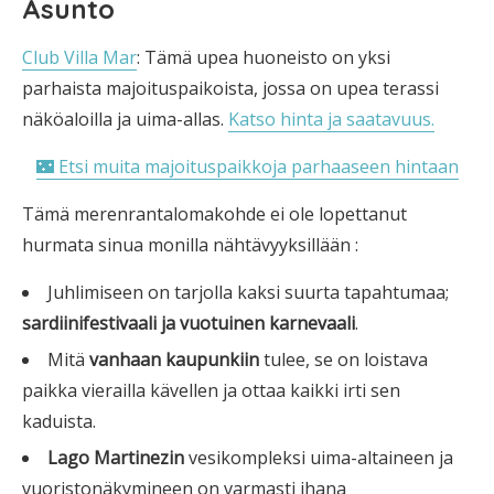
Asunto
Club Villa Mar
: Tämä upea huoneisto on yksi
parhaista majoituspaikoista, jossa on upea terassi
näköaloilla ja uima-allas.
Katso hinta ja saatavuus.
🌃 Etsi muita majoituspaikkoja parhaaseen hintaan
Tämä merenrantalomakohde ei ole lopettanut
hurmata sinua monilla nähtävyyksillään :
Juhlimiseen on tarjolla kaksi suurta tapahtumaa;
sardiinifestivaali ja vuotuinen karnevaali
.
Mitä
vanhaan kaupunkiin
tulee, se on loistava
paikka vierailla kävellen ja ottaa kaikki irti sen
kaduista.
Lago Martinezin
vesikompleksi uima-altaineen ja
vuoristonäkymineen on varmasti ihana