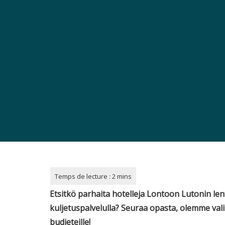
Etsitkö parhaita hotelleja Lontoon Lutonin le
kuljetuspalvelulla? Seuraa opasta, olemme valin
budjeteille!