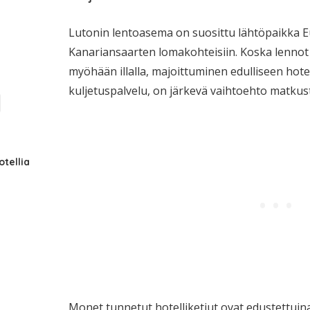
Lutonin lentoasema on suosittu lähtöpaikka E
Kanariansaarten lomakohteisiin. Koska lennot 
myöhään illalla, majoittuminen edulliseen hotell
kuljetuspalvelu, on järkevä vaihtoehto matkus
tellia
Monet tunnetut hotelliketjut ovat edustettuina 