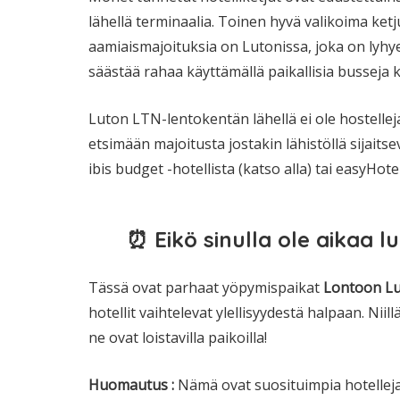
lähellä terminaalia. Toinen hyvä valikoima ket
aamiaismajoituksia on Lutonissa, joka on lyh
säästää rahaa käyttämällä paikallisia busseja 
Luton LTN-lentokentän lähellä ei ole hostellej
etsimään majoitusta jostakin lähistöllä sijaitse
ibis budget -hotellista (katso alla) tai easyHotel
⏰ Eikö sinulla ole aikaa l
Tässä ovat parhaat yöpymispaikat
Lontoon Lu
hotellit vaihtelevat ylellisyydestä halpaan. Niill
ne ovat loistavilla paikoilla!
Huomautus
:
Nämä ovat suosituimpia hotelleja,