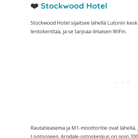
❤️
Stockwood Hotel
Stockwood Hotel sijaitsee lähellä Lutonin kes
lentokenttää, ja se tarjoaa ilmaisen WiFin.
Rautatieasema ja M1-moottoritie ovat lähellä, j
Lontooseen. Arndale-ostoskeskus on noin 200