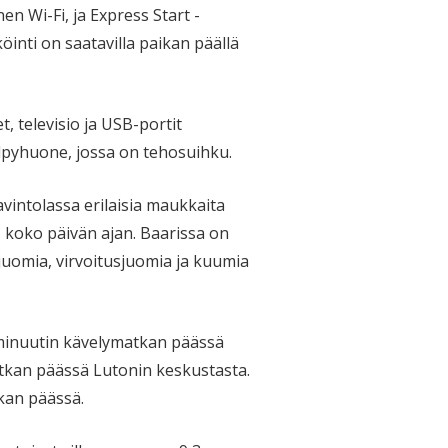
nen Wi-Fi, ja Express Start -
öinti on saatavilla paikan päällä
t, televisio ja USB-portit
lpyhuone, jossa on tehosuihku.
avintolassa erilaisia maukkaita
a, koko päivän ajan. Baarissa on
olijuomia, virvoitusjuomia ja kuumia
 minuutin kävelymatkan päässä
tkan päässä Lutonin keskustasta.
kan päässä.