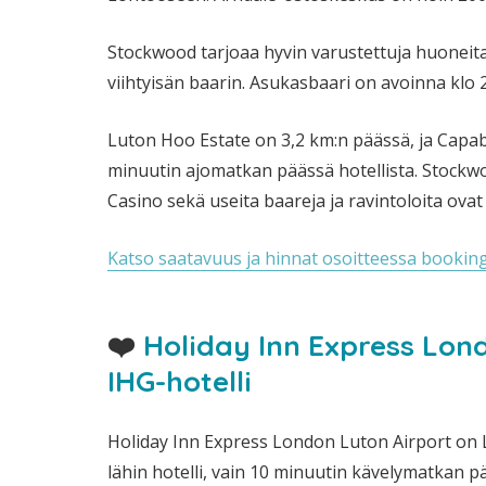
Stockwood tarjoaa hyvin varustettuja huoneita,
viihtyisän baarin. Asukasbaari on avoinna klo 2
Luton Hoo Estate on 3,2 km:n päässä, ja Capab
minuutin ajomatkan päässä hotellista. Stockw
Casino sekä useita baareja ja ravintoloita ovat 
Katso saatavuus ja hinnat osoitteessa bookin
❤️
Holiday Inn Express Lon
IHG-hotelli
Holiday Inn Express London Luton Airport on
lähin hotelli, vain 10 minuutin kävelymatkan p