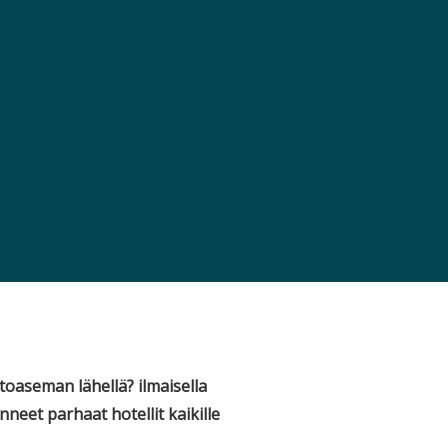
ntoaseman lähellä?
ilmaisella
neet parhaat hotellit kaikille