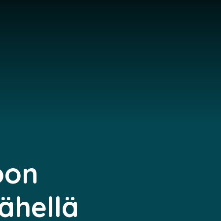
oon
ähellä