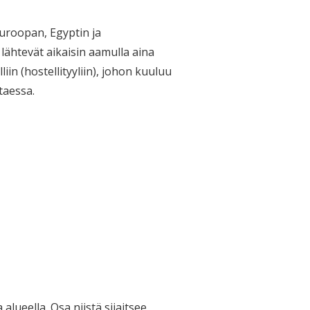
uroopan, Egyptin ja
lähtevät aikaisin aamulla aina
iin (hostellityyliin), johon kuuluu
taessa.
alueella. Osa niistä sijaitsee