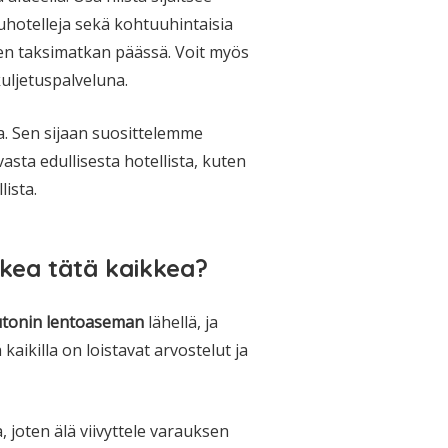
juhotelleja sekä kohtuuhintaisia
yen taksimatkan päässä. Voit myös
kuljetuspalveluna.
a. Sen sijaan suosittelemme
vasta edullisesta hotellista, kuten
lista.
ukea tätä kaikkea?
tonin lentoaseman
lähellä, ja
ä kaikilla on loistavat arvostelut ja
 joten älä viivyttele varauksen