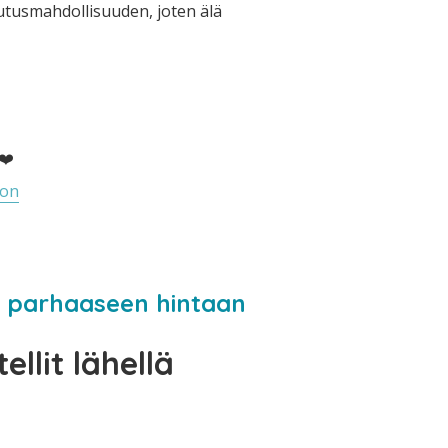
uutusmahdollisuuden, joten älä
❤️
ton
tä parhaaseen hintaan
llit lähellä