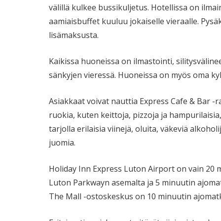
välillä kulkee bussikuljetus. Hotellissa on ilmai
aamiaisbuffet kuuluu jokaiselle vieraalle. Pysäk
lisämaksusta.
Kaikissa huoneissa on ilmastointi, silitysvälinee
sänkyjen vieressä. Huoneissa on myös oma ky
Asiakkaat voivat nauttia Express Cafe & Bar -r
ruokia, kuten keittoja, pizzoja ja hampurilaisi
tarjolla erilaisia viinejä, oluita, väkeviä alkoh
juomia.
Holiday Inn Express Luton Airport on vain 20
Luton Parkwayn asemalta ja 5 minuutin ajoma
The Mall -ostoskeskus on 10 minuutin ajomat