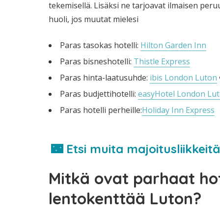
tekemisellä. Lisäksi ne tarjoavat ilmaisen per
huoli, jos muutat mielesi
Paras tasokas hotelli:
Hilton Garden Inn
Paras bisneshotelli:
Thistle Express
Paras hinta-laatusuhde:
ibis London Luton
Paras budjettihotelli:
easyHotel London Lu
Paras hotelli perheille:
Holiday Inn Express
🌃 Etsi muita majoitusliikkei
Mitkä ovat parhaat hote
lentokenttää Luton?