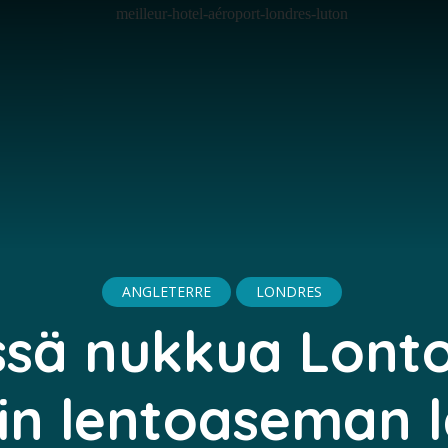
ANGLETERRE
LONDRES
ssä nukkua Lont
in lentoaseman l