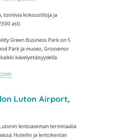
 toimivia kokoustiloja ja
3:00 asti.
ility Green Business Park on 5
ood Park ja museo, Grosvenor
kaikki kävelyetäisyydellä.
g.com
don Luton Airport,
 Lutonin lentoaseman terminaalia
äässä. Hotellin ja lentokentän