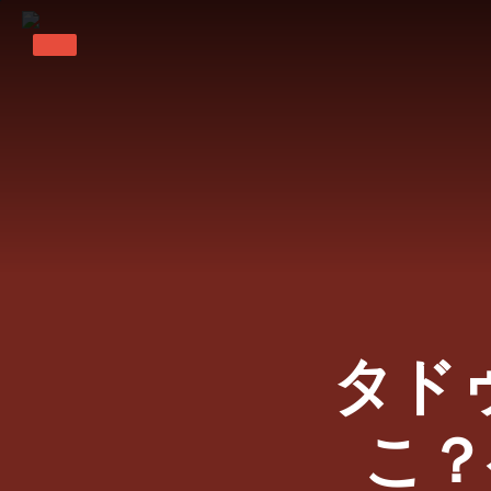
タド
こ？