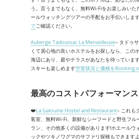
う。言うまでもなく、無料Wi-Fiをお楽しみい
ールウォッチングツアーの手配をお手伝いしま
で
ご確認ください。
Auberge Tadoussac La Merveilleuse
– タドゥ
くて居心地の良いホステルをお探しなら、このホ
海辺にあり、庭やテラスがあなたを待っていま
スキーも楽しめます
空室状況と価格をBooking
最高のコストパフォーマンス
❤️
La Galouine Hostel and Restaurant
– これ
客室、無料Wi-Fi、新鮮なシーフードと野生フ
ラン、その他多くの設備があります!ホエールウ
ックやツキノワグマのサファリ探検もできます