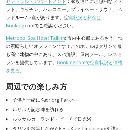
セントラル・アパートメント
：家族連れに理想的なフラ
ット。キッチン、バルコニー、プライベートサウナ、ベ
ッドルーム3室があります。空
室状況と料金は
Booking.
comでご確認ください。
Metropol Spa Hotel Tallinn
: 市内中心部にあるもう一つ
の素晴らしいオプションです！このホテルはタリンで最
も高い建物の中にあり、スパ施設、屋内プール、レスト
ランを提供しています。
Booking.comで空室状況と価格
を見る
。
周辺での楽しみ方
子供と一緒にKadriorg Parkへ
ルサルカ記念碑を訪れる
ルッサルカ・ランド・ビーチで日光浴
タリンを散策しながらEesti Kunstimuuseumを訪れ