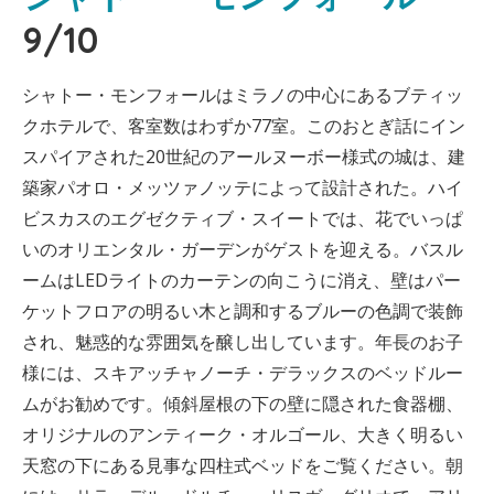
9/10
シャトー・モンフォールはミラノの中心にあるブティッ
クホテルで、客室数はわずか77室。このおとぎ話にイン
スパイアされた20世紀のアールヌーボー様式の城は、建
築家パオロ・メッツァノッテによって設計された。ハイ
ビスカスのエグゼクティブ・スイートでは、花でいっぱ
いのオリエンタル・ガーデンがゲストを迎える。バスル
ームはLEDライトのカーテンの向こうに消え、壁はパー
ケットフロアの明るい木と調和するブルーの色調で装飾
され、魅惑的な雰囲気を醸し出しています。年長のお子
様には、スキアッチャノーチ・デラックスのベッドルー
ムがお勧めです。傾斜屋根の下の壁に隠された食器棚、
オリジナルのアンティーク・オルゴール、大きく明るい
天窓の下にある見事な四柱式ベッドをご覧ください。朝