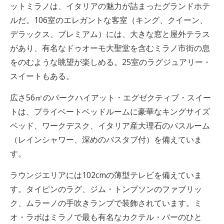
ットミラノは、イタリアの魅力が詰まったグランドホテ
ルだ。106室のエレガントな客室（キング、クイーン、
デラックス、プレミアム）には、大きな窓と屋外テラス
があり、有名なドゥオーモ大聖堂を含むミラノ市街の息
をのむような眺望が楽しめる。25室のラグジュアリー・
スイートもある。
広さ56㎡のパークハイアット・エグゼクティブ・スイー
トは、プライベートベッドルームに豪華なキングサイズ
ベッド、ワークデスク、イタリア産大理石のバスルーム
（レインシャワー、深めのバスタブ付）を備えていま
す。
ラウンジエリアには102cmの薄型テレビを備えていま
す。タイピンのラグ、ジム・トンプソンのファブリッ
ク、ムラーノの手吹きランプで装飾されています。ミ
オ・ラボはミラノで最も有名なカクテル・バーのひと