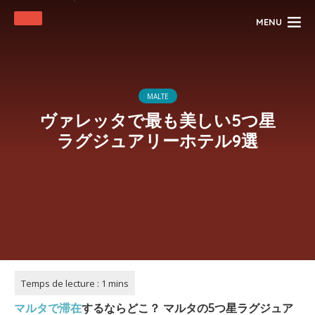
MENU
MALTE
ヴァレッタで最も美しい5つ星
ラグジュアリーホテル9選
マルタで
滞在
するならどこ？
マルタの5つ星ラグジュア