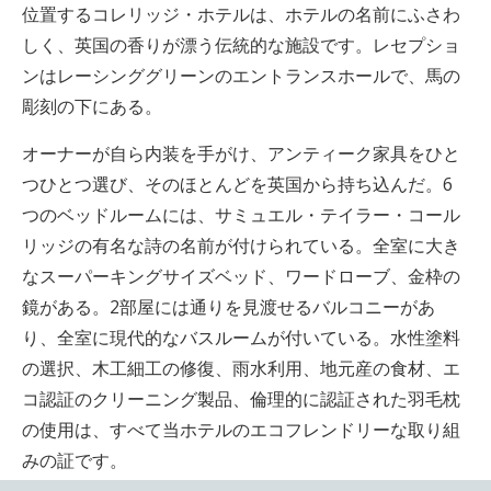
位置するコレリッジ・ホテルは、ホテルの名前にふさわ
しく、英国の香りが漂う伝統的な施設です。レセプショ
ンはレーシンググリーンのエントランスホールで、馬の
彫刻の下にある。
オーナーが自ら内装を手がけ、アンティーク家具をひと
つひとつ選び、そのほとんどを英国から持ち込んだ。6
つのベッドルームには、サミュエル・テイラー・コール
リッジの有名な詩の名前が付けられている。全室に大き
なスーパーキングサイズベッド、ワードローブ、金枠の
鏡がある。2部屋には通りを見渡せるバルコニーがあ
り、全室に現代的なバスルームが付いている。水性塗料
の選択、木工細工の修復、雨水利用、地元産の食材、エ
コ認証のクリーニング製品、倫理的に認証された羽毛枕
の使用は、すべて当ホテルのエコフレンドリーな取り組
みの証です。