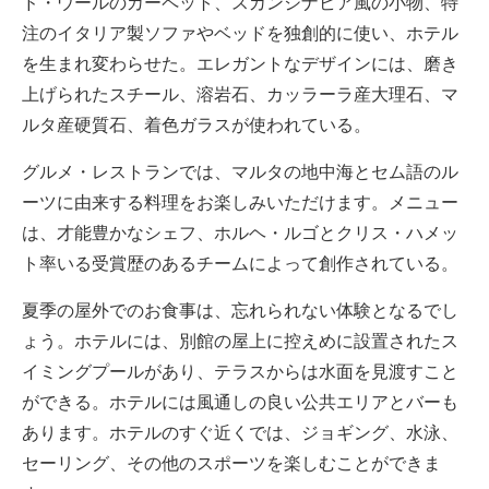
ド・ウールのカーペット、スカンジナビア風の小物、特
注のイタリア製ソファやベッドを独創的に使い、ホテル
を生まれ変わらせた。エレガントなデザインには、磨き
上げられたスチール、溶岩石、カッラーラ産大理石、マ
ルタ産硬質石、着色ガラスが使われている。
グルメ・レストランでは、マルタの地中海とセム語のル
ーツに由来する料理をお楽しみいただけます。メニュー
は、才能豊かなシェフ、ホルヘ・ルゴとクリス・ハメッ
ト率いる受賞歴のあるチームによって創作されている。
夏季の屋外でのお食事は、忘れられない体験となるでし
ょう。ホテルには、別館の屋上に控えめに設置されたス
イミングプールがあり、テラスからは水面を見渡すこと
ができる。ホテルには風通しの良い公共エリアとバーも
あります。ホテルのすぐ近くでは、ジョギング、水泳、
セーリング、その他のスポーツを楽しむことができま