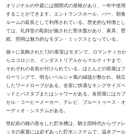
オリジナルの中庭には開閉式の屋根があり、一年中使用
することができます。エントランスホール、バー、朝食
ルームの延長として利用されている。歴史的な特徴とし
ては、礼拝堂の彫刻が施された聖水盤があり、家具、壁
紙、照明は魅力的なモダン・ミックスとなっている。
個々に装飾された13の客室はモダンで、ロマンティカか
らエコロジカ、インダストリアルからマルティヤまで、
それぞれの名前が付けられている。ほとんどの部屋はフ
ローリングで、明るいペルシャ風の絨毯が敷かれ、独立
したワードローブがある。全室に快適なキングサイズベ
ッドとバスタブまたはシャワーがある。各部屋にはカプ
セル・コーヒーメーカー、テレビ、ブルートゥース・オ
ーディオ・システムがある。
世紀前の鐘の形をした貯水槽は、騎士団時代からヴァレ
ッタの家屋には必ずあった貯水システムで、温水プール