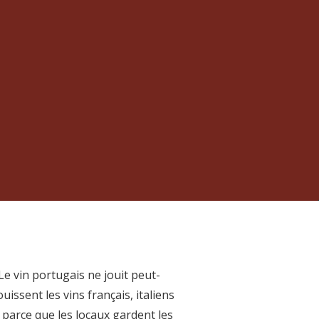
Le vin portugais ne jouit peut-
uissent les vins français, italiens
 parce que les locaux gardent les