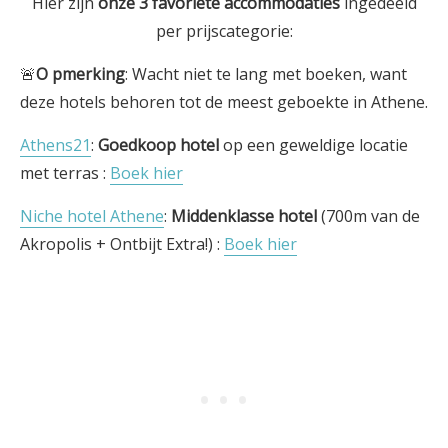
Hier zijn
onze 3
favoriete
accommodaties
ingedeeld
per prijscategorie:
🚨
O
pmerking
: Wacht niet te lang met boeken, want
deze hotels behoren tot de meest geboekte in Athene.
Athens21
:
Goedkoop hotel
op een geweldige locatie
met terras :
Boek hier
Niche hotel Athene
:
Middenklasse hotel
(700m van de
Akropolis + Ontbijt Extra!) :
Boek hier