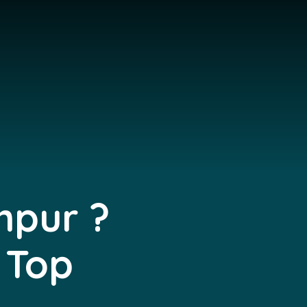
mpur ?
+ Top