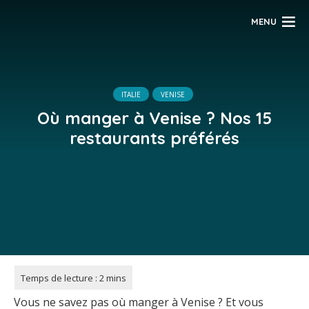
MENU
ITALIE
VENISE
Où manger à Venise ? Nos 15
restaurants préférés
Vous ne savez pas où manger à Venise ? Et vous