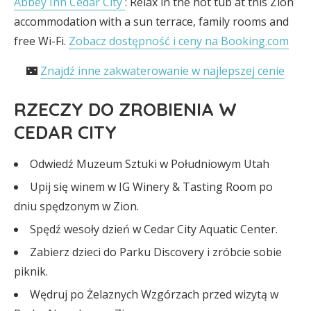
Abbey Inn Cedar City
: Relax in the hot tub at this Zion
accommodation with a sun terrace, family rooms and
free Wi-Fi.
Zobacz dostępność i ceny na Booking.com
🌃
Znajdź inne zakwaterowanie w najlepszej cenie
RZECZY DO ZROBIENIA W
CEDAR CITY
Odwiedź Muzeum Sztuki w Południowym Utah
Upij się winem w IG Winery & Tasting Room po
dniu spędzonym w Zion.
Spędź wesoły dzień w Cedar City Aquatic Center.
Zabierz dzieci do Parku Discovery i zróbcie sobie
piknik.
Wędruj po Żelaznych Wzgórzach przed wizytą w