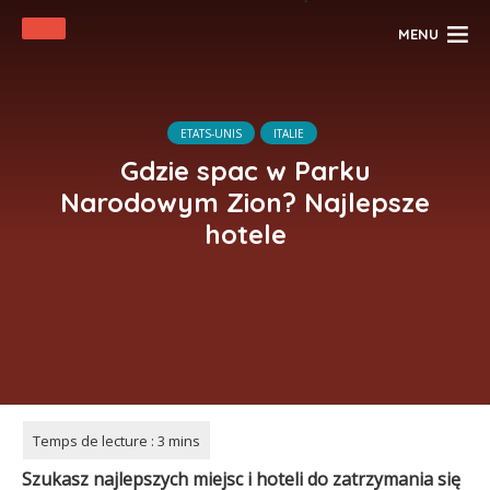
MENU
ETATS-UNIS
ITALIE
Gdzie spac w Parku
Narodowym Zion? Najlepsze
hotele
Szukasz najlepszych miejsc i hoteli do zatrzymania się