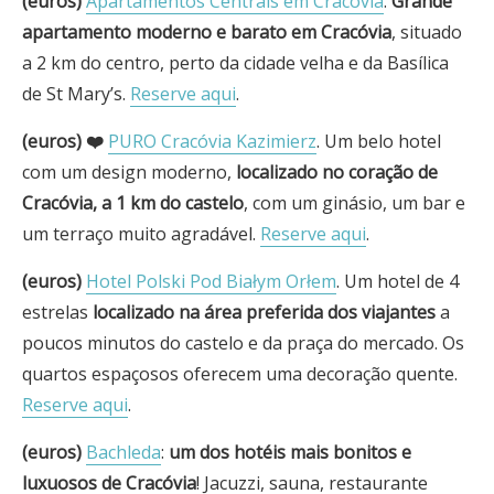
(euros)
Apartamentos Centrais em Cracóvia
.
Grande
apartamento moderno e barato em Cracóvia
, situado
a 2 km do centro, perto da cidade velha e da Basílica
de St Mary’s.
Reserve aqui
.
(euros) ❤️
PURO Cracóvia Kazimierz
. Um belo hotel
com um design moderno,
localizado no coração de
Cracóvia, a 1 km do castelo
, com um ginásio, um bar e
um terraço muito agradável.
Reserve aqui
.
(euros)
Hotel Polski Pod Białym Orłem
. Um hotel de 4
estrelas
localizado na área preferida dos viajantes
a
poucos minutos do castelo e da praça do mercado. Os
quartos espaçosos oferecem uma decoração quente.
Reserve aqui
.
(euros)
Bachleda
:
um dos hotéis mais bonitos e
luxuosos de Cracóvia
! Jacuzzi, sauna, restaurante