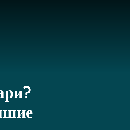
ари?
чшие