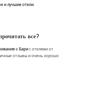
ри
и лучшие отели.
прочитать все?
живания
в
Бари
с отелями от
личные отзывы и очень хорошо