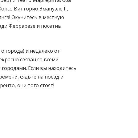
ец) и Театр Маргерита, оба
орсо Витторио Эмануэле II,
нга! Окунитесь в местную
ади Феррарезе и посетив
го города) и недалеко от
екрасно связан со всеми
городами. Если вы находитесь
ремени, сядьте на поезд и
енто, они того стоят!