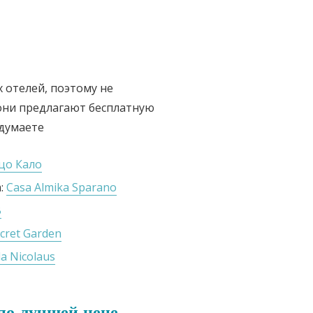
 отелей, поэтому не
они предлагают бесплатную
едумаете
цо Кало
а:
Casa Almika Sparano
B
cret Garden
lla Nicolaus
по лучшей цене