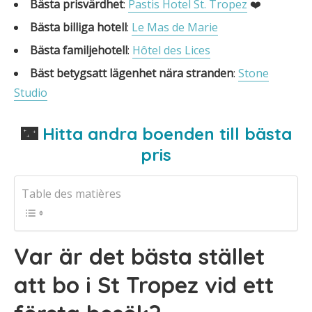
Bästa prisvärdhet
:
Pastis Hotel St. Tropez
❤️
Bästa billiga hotell
:
Le Mas de Marie
Bästa familjehotell
:
Hôtel des Lices
Bäst betygsatt lägenhet nära stranden
:
Stone
Studio
🌃
Hitta andra boenden till bästa
pris
Table des matières
Var är det bästa stället
att bo i St Tropez vid ett