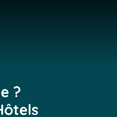
e ?
Hôtels