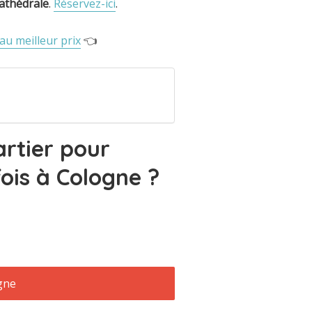
cathédrale
.
Réservez-ici
.
u meilleur prix
👈
artier pour
fois à Cologne ?