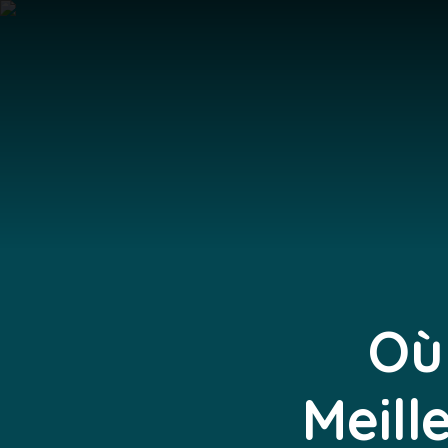
Où
Meill