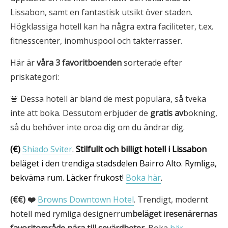
Lissabon, samt en fantastisk utsikt över staden.
Högklassiga hotell kan ha några extra faciliteter, t.ex.
fitnesscenter, inomhuspool och takterrasser.
Här är
våra 3
favoritboenden
sorterade efter
priskategori:
🚨 Dessa hotell är bland de mest populära, så tveka
inte att boka. Dessutom erbjuder de
gratis av
bokning,
så du behöver inte oroa dig om du ändrar dig.
(€)
Shiado Sviter
.
Stilfullt och billigt hotell i Lissabon
beläget i den trendiga stadsdelen Bairro Alto. Rymliga,
bekväma rum. Läcker frukost!
Boka här
.
(€€) ❤️
Browns Downtown Hotel
. Trendigt, modernt
hotell med rymliga designerrum
beläget
i
resenärernas