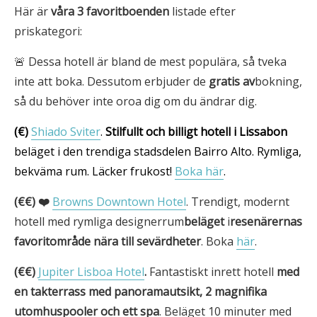
Här är
våra 3
favoritboenden
listade efter
priskategori:
🚨 Dessa hotell är bland de mest populära, så tveka
inte att boka. Dessutom erbjuder de
gratis av
bokning,
så du behöver inte oroa dig om du ändrar dig.
(€)
Shiado Sviter
.
Stilfullt och billigt hotell i Lissabon
beläget i den trendiga stadsdelen Bairro Alto. Rymliga,
bekväma rum. Läcker frukost!
Boka här
.
(€€) ❤️
Browns Downtown Hotel
. Trendigt, modernt
hotell med rymliga designerrum
beläget
i
resenärernas
favoritområde nära till sevärdheter
. Boka
här
.
(€€)
Jupiter Lisboa Hotel
.
Fantastiskt inrett hotell
med
en takterrass med panoramautsikt, 2 magnifika
utomhuspooler och
ett spa
. Beläget 10 minuter med