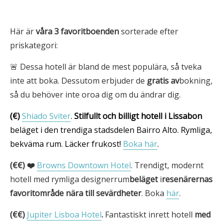
Här är
våra 3
favoritboenden
sorterade efter
priskategori:
🚨 Dessa hotell är bland de mest populära, så tveka
inte att boka. Dessutom erbjuder de
gratis av
bokning,
så du behöver inte oroa dig om du ändrar dig.
(€)
Shiado Sviter
.
Stilfullt och billigt hotell i Lissabon
beläget i den trendiga stadsdelen Bairro Alto. Rymliga,
bekväma rum. Läcker frukost!
Boka här
.
(€€) ❤️
Browns Downtown Hotel
. Trendigt, modernt
hotell med rymliga designerrum
beläget
i
resenärernas
favoritområde nära till sevärdheter
. Boka
här
.
(€€)
Jupiter Lisboa Hotel
.
Fantastiskt inrett hotell
med