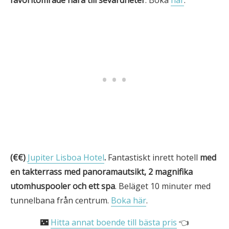
favoritområde nära till sevärdheter
. Boka
här
.
(€€)
Jupiter Lisboa Hotel
.
Fantastiskt inrett hotell
med
en takterrass med panoramautsikt, 2 magnifika
utomhuspooler och
ett spa
. Beläget 10 minuter med
tunnelbana från centrum.
Boka här
.
🌃
Hitta annat boende till bästa pris
👈