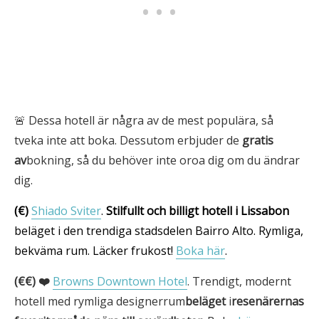
🚨 Dessa hotell är några av de mest populära, så
tveka inte att boka. Dessutom erbjuder de
gratis
av
bokning, så du behöver inte oroa dig om du ändrar
dig.
(€)
Shiado Sviter
.
Stilfullt och billigt hotell i Lissabon
beläget i den trendiga stadsdelen Bairro Alto. Rymliga,
bekväma rum. Läcker frukost!
Boka här
.
(€€) ❤️
Browns Downtown Hotel
. Trendigt, modernt
hotell med rymliga designerrum
beläget
i
resenärernas