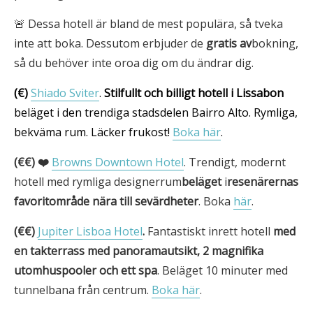
🚨 Dessa hotell är bland de mest populära, så tveka
inte att boka. Dessutom erbjuder de
gratis av
bokning,
så du behöver inte oroa dig om du ändrar dig.
(€)
Shiado Sviter
.
Stilfullt och billigt hotell i Lissabon
beläget i den trendiga stadsdelen Bairro Alto. Rymliga,
bekväma rum. Läcker frukost!
Boka här
.
(€€) ❤️
Browns Downtown Hotel
. Trendigt, modernt
hotell med rymliga designerrum
beläget
i
resenärernas
favoritområde nära till sevärdheter
. Boka
här
.
(€€)
Jupiter Lisboa Hotel
.
Fantastiskt inrett hotell
med
en takterrass med panoramautsikt, 2 magnifika
utomhuspooler och
ett spa
. Beläget 10 minuter med
tunnelbana från centrum.
Boka här
.