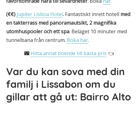
favoritområde nära till sevärdheter
. Boka
här
.
(€€)
Jupiter Lisboa Hotel
.
Fantastiskt inrett hotell
med
en takterrass med panoramautsikt, 2 magnifika
utomhuspooler och
ett spa
. Beläget 10 minuter med
tunnelbana från centrum.
Boka här
.
🌃
Hitta annat boende till bästa pris
👈
Var du kan sova med din
familj i Lissabon om du
gillar att gå ut: Bairro Alto