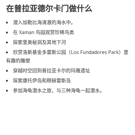
在普拉亚德尔卡门做什么
潜入加勒比海清澈的海水中。
在 Xaman 鸟园观赏珍稀鸟类
探索里奥秘洞及其地下河
欣赏洛斯基金多雷斯公园（Los Fundadores Park）里
有趣的雕塑
穿越时空回到普拉亚卡尔的玛雅遗址
探索康托伊岛和穆赫雷斯岛
参加海龟潜水之旅，与三种海龟一起潜水。