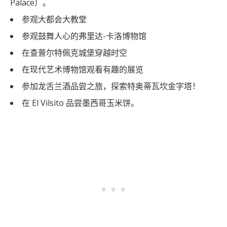
Palace）。
参观大都会大教堂
参观鼓舞人心的弗里达-卡洛博物馆
在查普尔特佩克城堡穿越时空
在现代艺术博物馆观看有趣的展览
参加龙舌兰酒品尝之旅，探索特奥蒂瓦坎金字塔！
在 El Vilsito 品尝墨西哥玉米饼。