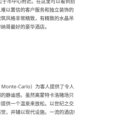
，位于市中心附近。在这里可以看到别
人难以置信的客户服务和独立装饰的
建筑风格非常精致，有精致的水晶吊
摩纳哥最好的豪华酒店。
 Monte-Carlo）为客人提供了令人
到的静谧感。虽然离蒙特卡洛赌场只
并提供一个温泉来放松。以世纪之交
觉，并辅以现代设施。一流的酒店!