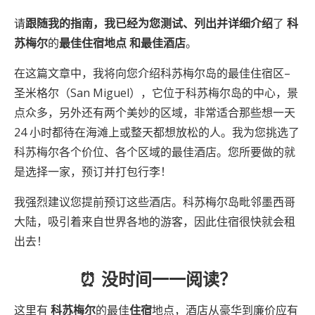
请
跟随我的指南，我已经为您测试、列出并详细介绍
了
科
苏梅尔
的
最佳住宿地点
和最佳酒店
。
在这篇文章中，我将向您介绍科苏梅尔岛的最佳住宿区–
圣米格尔（San Miguel），它位于科苏梅尔岛的中心，景
点众多，另外还有两个美妙的区域，非常适合那些想一天
24 小时都待在海滩上或整天都想放松的人。我为您挑选了
科苏梅尔各个价位、各个区域的最佳酒店。您所要做的就
是选择一家，预订并打包行李！
我强烈建议您提前预订这些酒店。科苏梅尔岛毗邻墨西哥
大陆，吸引着来自世界各地的游客，因此住宿很快就会租
出去！
⏰ 没时间一一阅读？
这里有
科苏梅尔
的最佳
住宿
地点，酒店从豪华到廉价应有