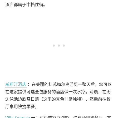
酒店都属于中档住宿。
威斯汀酒店
：在美丽的科苏梅尔岛游览一整天后，您可以
在这家提供可选全包服务的酒店做一次水疗。清晨，在无
边泳池边欣赏日落（这里的景色非常独特），然后前往餐
厅享用快捷早餐。
Villa Segovia
❤️：时尚的家庭别墅，设有酒吧和餐厅。拿