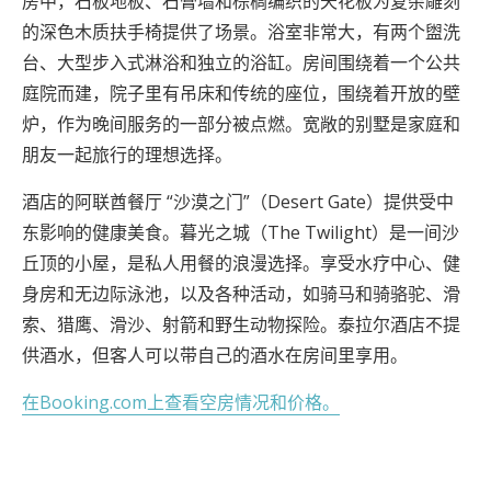
房中，石板地板、石膏墙和棕榈编织的天花板为复杂雕刻
的深色木质扶手椅提供了场景。浴室非常大，有两个盥洗
台、大型步入式淋浴和独立的浴缸。房间围绕着一个公共
庭院而建，院子里有吊床和传统的座位，围绕着开放的壁
炉，作为晚间服务的一部分被点燃。宽敞的别墅是家庭和
朋友一起旅行的理想选择。
酒店的阿联酋餐厅 “沙漠之门”（Desert Gate）提供受中
东影响的健康美食。暮光之城（The Twilight）是一间沙
丘顶的小屋，是私人用餐的浪漫选择。享受水疗中心、健
身房和无边际泳池，以及各种活动，如骑马和骑骆驼、滑
索、猎鹰、滑沙、射箭和野生动物探险。泰拉尔酒店不提
供酒水，但客人可以带自己的酒水在房间里享用。
在Booking.com上查看空房情况和价格。