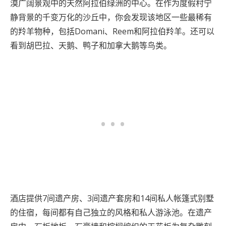
漠广阔景观中的天然阿拉伯绿洲的中心。在作为度假村宁
静背景的千变万化的沙丘中，你会发现该地区一些最稀有
的羚羊物种，包括Domani、Reem和阿拉伯羚羊。还可以
看到胡巴拉、天鹅、鸭子和加拿大鹅等鸟类。
酒店提供7间遗产房、3间遗产套房和14间私人帐篷式别墅
的住宿，每间都有自己独立的风格和私人游泳池。在遗产