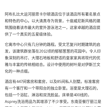
阿布扎比大运河丽思卡尔顿酒店位于该酒店所有著名景点
和特色的中心。以大清真寺为背景，十座威尼斯风格的建
筑围绕着该市最大的室外游泳池之一，这家卓越的酒店提
供了一个真实的五星级体验。
它离市中心只有几分钟的路程。受文艺复兴时期建筑的启
发，该建筑群坐落在20公顷的郁郁葱葱的花园中。令人印
象深刻的吊灯、大理石地板和舒适的皇家家具将现代的优
雅与丰富的传统相结合。设计中使用的树叶是对伊斯兰文
化的一种点缀。
酒店有447间客房和套房，以及85间私人别墅。标准客房
有一个客厅和一个带阳台的独立卧室。浴室是大理石的，
包括一个浴缸、淋浴和双洗脸盆。床单是400线的，
Asprey洗浴用品为其增添了不少享受。东南亚餐厅丽江是