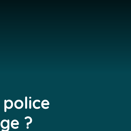
 police
ge ?