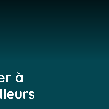
er à
lleurs