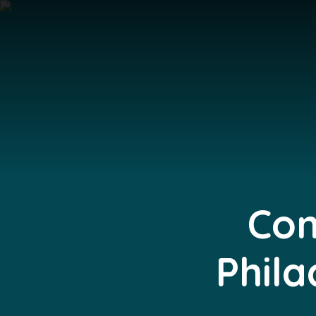
Com
Phila