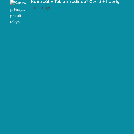
Kde spát v Tokiu s rodinou? Čtvrti + hotely
1 měsíc ago
+