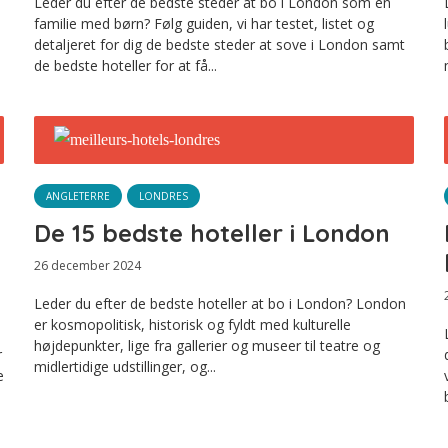
Leder du efter de bedste steder at bo i London som en
familie med børn? Følg guiden, vi har testet, listet og
detaljeret for dig de bedste steder at sove i London samt
de bedste hoteller for at få...
ANGLETERRE
LONDRES
De 15 bedste hoteller i London
26 december 2024
Leder du efter de bedste hoteller at bo i London? London
er kosmopolitisk, historisk og fyldt med kulturelle
højdepunkter, lige fra gallerier og museer til teatre og
r
midlertidige udstillinger, og...
e