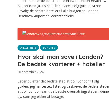
Leder du efter de bedste hoteller nær London Heathrow
Airport med gratis shuttle-service? Følg guiden, vi har
udvalgt de bedste hoteller til alle budgetter! London
Heathrow Airport er Storbritanniens...
ANGLETERRE
LONDRES
Hvor skal man sove i London?
De bedste kvarterer + hoteller
26 december 2024
Leder du efter det bedste sted at bo i London? Følg
guiden, jeg har testet, listet og beskrevet de bedste stede
at bo i London samt de bedste overnatningssteder i denn
by, som jeg elsker at besøge...