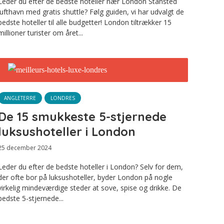
Leder du efter de bedste hoteller nær London Stansted
lufthavn med gratis shuttle? Følg guiden, vi har udvalgt de
bedste hoteller til alle budgetter! London tiltrækker 15
millioner turister om året...
ANGLETERRE
LONDRES
De 15 smukkeste 5-stjernede
luksushoteller i London
25 december 2024
Leder du efter de bedste hoteller i London? Selv for dem,
der ofte bor på luksushoteller, byder London på nogle
virkelig mindeværdige steder at sove, spise og drikke. De
bedste 5-stjernede...