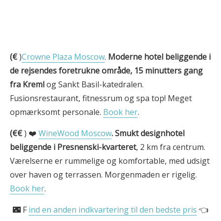
(€
)
Crowne Plaza Moscow
.
Moderne hotel beliggende i
de rejsendes foretrukne område, 15 minutters gang
fra Kreml
og Sankt Basil-katedralen.
Fusionsrestaurant, fitnessrum og spa top! Meget
opmærksomt personale.
Book her
.
(€€
) ❤️
WineWood Moscow
.
Smukt designhotel
beliggende i Presnenski-kvarteret
, 2 km fra centrum.
Værelserne er rummelige og komfortable, med udsigt
over haven og terrassen. Morgenmaden er rigelig.
Book her
.
🌃 F
ind en anden indkvartering til den bedste pris
👈