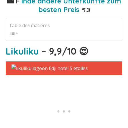
🌃 F
inde andere Unterkünfte zum
besten Preis
👈
Table des matières
Likuliku
– 9,9/10 😍